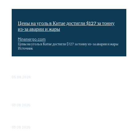
Цены на уголь в Китае достигли $127 за тонну
из-за аварии и жары
Minenergo.com
Цены на уголь в Китае достигли $127 за тонну из-за аварии и жары
Источник
Эффективное обучение: партнеры «Сетевой компании»
удваивают выпуск продукции и снижают потери
05.08.2026
ТЕХНИЧЕСКОЕ ОБСЛУЖИВАНИЕ КОНВЕРТОРНЫХ
ПОДСТАНЦИЙ ПРОЕКТА «CASA-1000» ОБЕСПЕЧЕНО
ДО 2028 ГОДА
03.08.2026
«Роснефть» вносит вклад в изучение и сохранение
популяции дикого северного оленя в России
03.08.2026