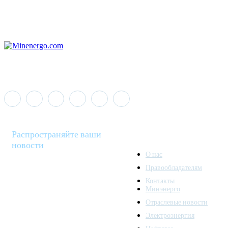
Распространяйте ваши
новости
О нас
Правообладателям
Minenergo News - ваш
Контакты
надежный источник
Минэнерго
последних новостей и
Отраслевые новости
аналитики о развитии
Электроэнергия
топливно-энергетического