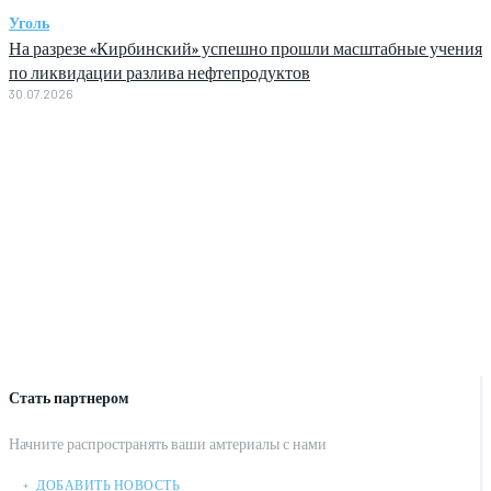
Уголь
На разрезе «Кирбинский» успешно прошли масштабные учения
по ликвидации разлива нефтепродуктов
30.07.2026
Стать партнером
Начните распространять ваши амтериалы с нами
﹢ ДОБАВИТЬ НОВОСТЬ