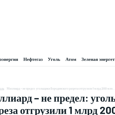
оэнергия
Нефтегаз
Уголь
Атом
Зеленая энерге
оль
Миллиард – не предел: угольщики Бородинского разреза отгрузили 1 млрд 200 млн...
лиард – не предел: уго
реза отгрузили 1 млрд 20