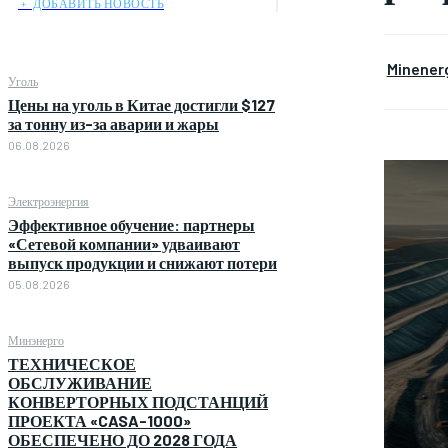
﹢ ДОБАВИТЬ НОВОСТЬ
Minener
Уголь
Цены на уголь в Китае достигли $127
за тонну из-за аварии и жары
06.08.2026
Электроэнергия
Эффективное обучение: партнеры
«Сетевой компании» удваивают
выпуск продукции и снижают потери
05.08.2026
Минэнерго
ТЕХНИЧЕСКОЕ
ОБСЛУЖИВАНИЕ
КОНВЕРТОРНЫХ ПОДСТАНЦИЙ
ПРОЕКТА «CASA-1000»
ОБЕСПЕЧЕНО ДО 2028 ГОДА