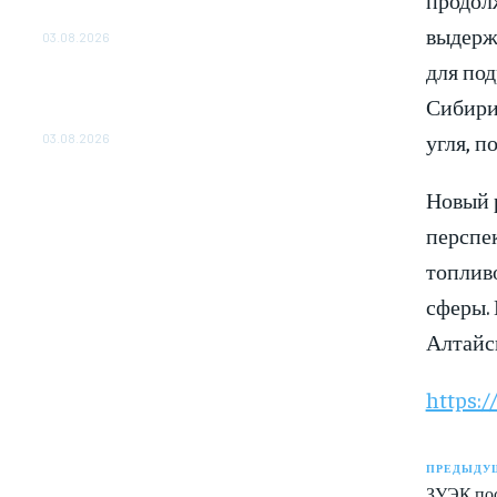
ОБЕСПЕЧЕНО ДО 2028 ГОДА
выдерж
03.08.2026
для по
«Роснефть» вносит вклад в изучение и
сохранение популяции дикого северного
Сибири
оленя в России
угля, п
03.08.2026
Новый 
перспек
топлив
сферы. 
Алтайс
https:
ПРЕДЫДУЩ
ЗУЭК пос