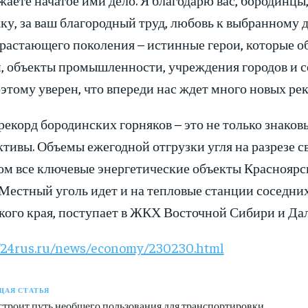
ку, за ваш благородный труд, любовь к выбранному
драстающего поколения – истинные герои, которые 
, объекты промышленности, учреждения городов и с
оэтому уверен, что впереди нас ждет много новых ре
рекорд бородинских горняков – это не только знако
тивы. Объемы ежегодной отгрузки угля на разрезе с
ом все ключевые энергетические объекты Красноярс
Местный уголь идет и на тепловые станции соседних
кого края, поступает в ЖКХ Восточной Сибири и Дал
//24rus.ru/news/economy/230230.html
АЯ СТАТЬЯ
троит путь необщего пользования для транспортировки