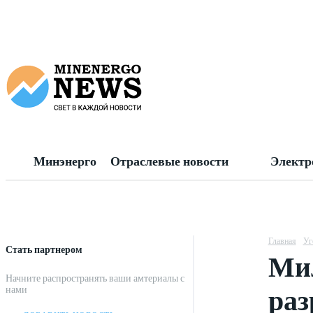
Минэнерго
Отраслевые новости
Электр
Главная
Уг
Стать партнером
Мил
Начните распространять ваши амтериалы с
раз
нами