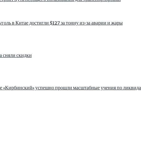
голь в Китае достигли $127 за тонну из-за аварии и жары
а сняли скидки
зе «Кирбинский» успешно прошли масштабные учения по ликвида