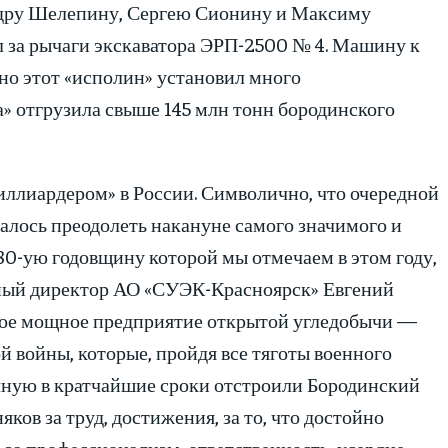
ру Шелепину, Сергею Сионину и Максиму
л за рычаги экскаватора ЭРП-2500 № 4. Машину к
но этот «исполин» установил много
а» отгрузила свыше 145 млн тонн бородинского
иллиардером» в России. Символично, что очередной
алось преодолеть накануне самого значимого и
80-ую годовщину которой мы отмечаем в этом году,
ьный директор АО «СУЭК-Красноярск» Евгений
амое мощное предприятие открытой угледобычи —
й войны, которые, пройдя все тяготы военного
учную в кратчайшие сроки отстроили Бородинский
яков за труд, достижения, за то, что достойно
 за профессионализм, ответственность, усердие,