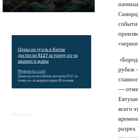
начина
Скворц
событи
произво
«черног
Цены на уголь в Китае
достигли $127 за тонну из-за
«Бород
аварии и жары
рубеж 
Minenergo.com
Цены на уголь в Китае достигли $127 за
главног
тонну из-за аварии и жары Источник
— отме
Евтуше
Эффективное обучение: партнеры
«Сетевой компании» удваивают выпуск
всего э
продукции и снижают потери
05.08.2026
времен
ТЕХНИЧЕСКОЕ ОБСЛУЖИВАНИЕ
разрез.
КОНВЕРТОРНЫХ ПОДСТАНЦИЙ
продолж
ПРОЕКТА «CASA-1000»