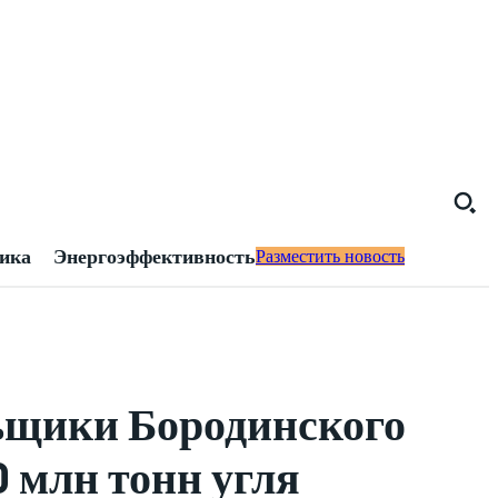
тика
Энергоэффективность
Разместить новость
льщики Бородинского
0 млн тонн угля