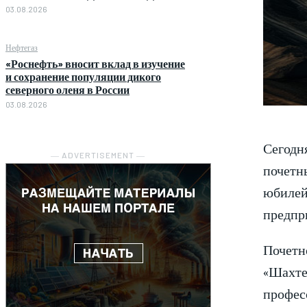
03.08.2026
Нефтегаз
«Роснефть» вносит вклад в изучение
и сохранение популяции дикого
северного оленя в России
03.08.2026
Сегодн
― ADVERTISEMENT ―
почетн
юбилей
предпр
Почетн
«Шахте
профес