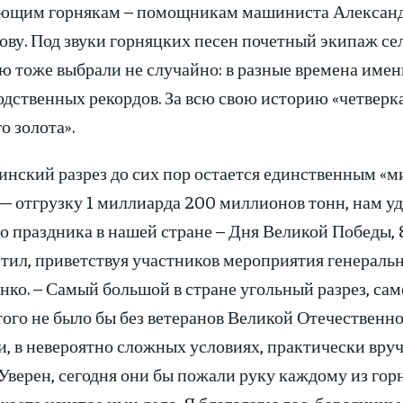
ющим горнякам – помощникам машиниста Александ
ову. Под звуки горняцких песен почетный экипаж се
ю тоже выбрали не случайно: в разные времена имен
дственных рекордов. За всю свою историю «четверк
о золота».
инский разрез до сих пор остается единственным «м
— отгрузку 1 миллиарда 200 миллионов тонн, нам уд
о праздника в нашей стране – Дня Великой Победы, 
тил, приветствуя участников мероприятия генерал
нко. – Самый большой в стране угольный разрез, с
того не было бы без ветеранов Великой Отечественно
и, в невероятно сложных условиях, практически вр
 Уверен, сегодня они бы пожали руку каждому из горн
аете начатое ими дело. Я благодарю вас, бородинцы,