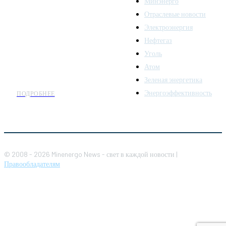
Минэнерго
последних новостей и
Отраслевые новости
аналитики о развитии
Электроэнергия
топливно-энергетического
комплекса. Мы также
Нефтегаз
предлагаем широкое
Уголь
распространение новостей
Атом
организациям энергетики.
Зеленая энергетика
Энергоэффективность
ПОДРОБНЕЕ
© 2008 - 2026 Minenergo News - свет в каждой новости |
Правообладателям