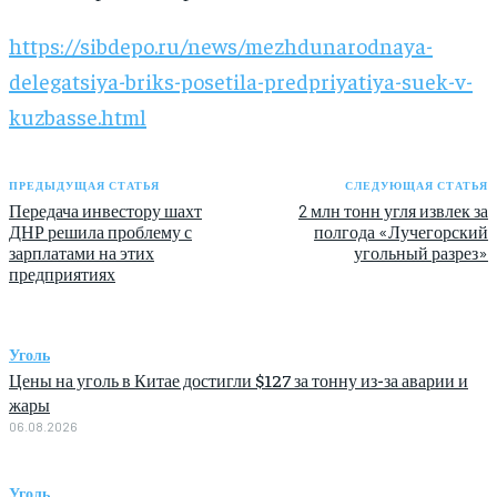
https://sibdepo.ru/news/mezhdunarodnaya-
delegatsiya-briks-posetila-predpriyatiya-suek-v-
kuzbasse.html
ПРЕДЫДУЩАЯ СТАТЬЯ
СЛЕДУЮЩАЯ СТАТЬЯ
Передача инвестору шахт
2 млн тонн угля извлек за
ДНР решила проблему с
полгода «Лучегорский
зарплатами на этих
угольный разрез»
предприятиях
Уголь
Цены на уголь в Китае достигли $127 за тонну из-за аварии и
жары
06.08.2026
Уголь