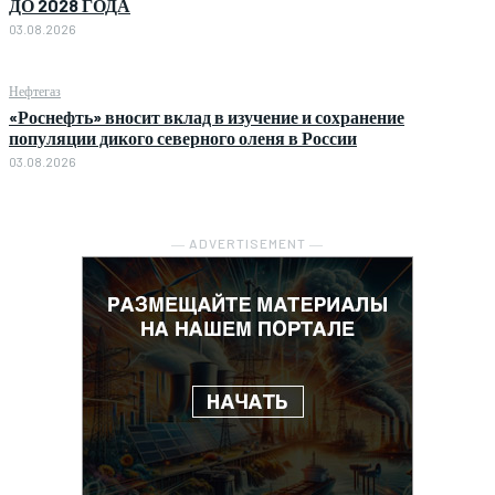
ДО 2028 ГОДА
03.08.2026
Нефтегаз
«Роснефть» вносит вклад в изучение и сохранение
популяции дикого северного оленя в России
03.08.2026
― ADVERTISEMENT ―