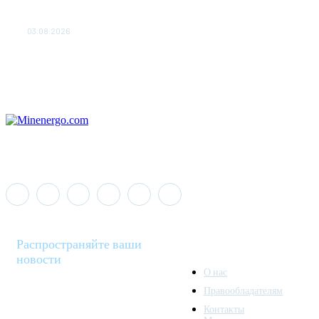
«Роснефть» вносит вклад в изучение и сохранение
популяции дикого северного оленя в России
03.08.2026
Распространяйте ваши
новости
О нас
Правообладателям
Minenergo News - ваш
Контакты
надежный источник