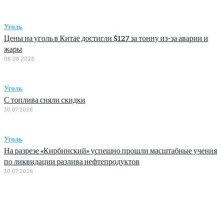
Уголь
Цены на уголь в Китае достигли $127 за тонну из-за аварии и
жары
06.08.2026
Уголь
С топлива сняли скидки
30.07.2026
Уголь
На разрезе «Кирбинский» успешно прошли масштабные учения
по ликвидации разлива нефтепродуктов
30.07.2026