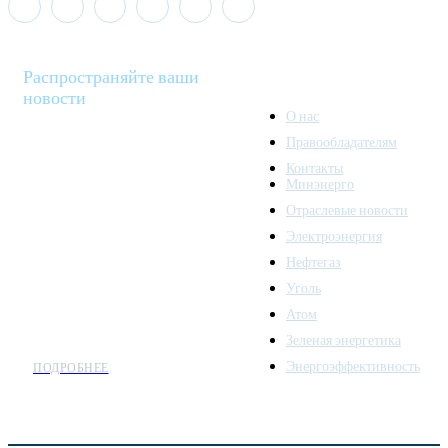
Распространяйте ваши
новости
О нас
Правообладателям
Minenergo News - ваш
Контакты
надежный источник
Минэнерго
последних новостей и
Отраслевые новости
аналитики о развитии
Электроэнергия
топливно-энергетического
комплекса. Мы также
Нефтегаз
предлагаем широкое
Уголь
распространение новостей
Атом
организациям энергетики.
Зеленая энергетика
Энергоэффективность
ПОДРОБНЕЕ