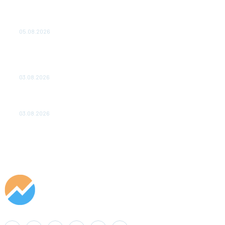
Эффективное обучение: партнеры «Сетевой компании»
удваивают выпуск продукции и снижают потери
05.08.2026
ТЕХНИЧЕСКОЕ ОБСЛУЖИВАНИЕ КОНВЕРТОРНЫХ
ПОДСТАНЦИЙ ПРОЕКТА «CASA-1000» ОБЕСПЕЧЕНО
ДО 2028 ГОДА
03.08.2026
«Роснефть» вносит вклад в изучение и сохранение
популяции дикого северного оленя в России
03.08.2026