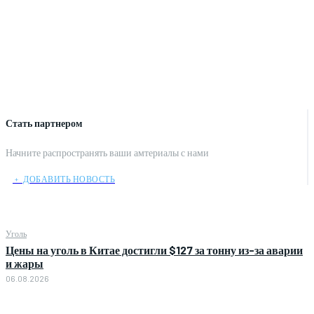
Стать партнером
Начните распространять ваши амтериалы с нами
﹢ ДОБАВИТЬ НОВОСТЬ
Уголь
Цены на уголь в Китае достигли $127 за тонну из-за аварии
и жары
06.08.2026