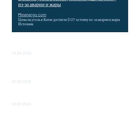
из-за аварии и жары
Minenergo.com
Цены на уголь в Китае достигли $127 за тонну из-за аварии и жары
Источник
Эффективное обучение: партнеры «Сетевой компании»
удваивают выпуск продукции и снижают потери
05.08.2026
ТЕХНИЧЕСКОЕ ОБСЛУЖИВАНИЕ КОНВЕРТОРНЫХ
ПОДСТАНЦИЙ ПРОЕКТА «CASA-1000» ОБЕСПЕЧЕНО
ДО 2028 ГОДА
03.08.2026
«Роснефть» вносит вклад в изучение и сохранение
популяции дикого северного оленя в России
03.08.2026