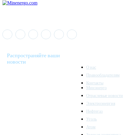
Распространяйте ваши
новости
О нас
Правообладателям
Minenergo News - ваш
Контакты
надежный источник
Минэнерго
последних новостей и
Отраслевые новости
аналитики о развитии
Электроэнергия
топливно-энергетического
комплекса. Мы также
Нефтегаз
предлагаем широкое
Уголь
распространение новостей
Атом
организациям энергетики.
Зеленая энергетика