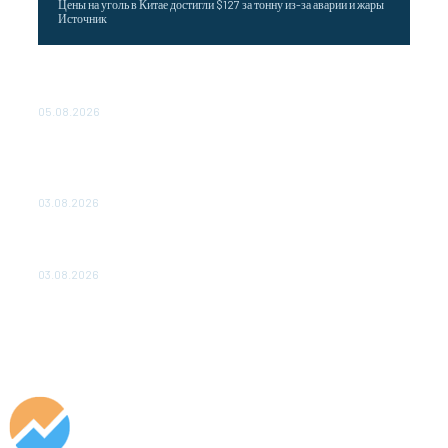
Цены на уголь в Китае достигли $127 за тонну из-за аварии и жары
Источник
Эффективное обучение: партнеры «Сетевой компании»
удваивают выпуск продукции и снижают потери
05.08.2026
ТЕХНИЧЕСКОЕ ОБСЛУЖИВАНИЕ КОНВЕРТОРНЫХ
ПОДСТАНЦИЙ ПРОЕКТА «CASA-1000» ОБЕСПЕЧЕНО
ДО 2028 ГОДА
03.08.2026
«Роснефть» вносит вклад в изучение и сохранение
популяции дикого северного оленя в России
03.08.2026