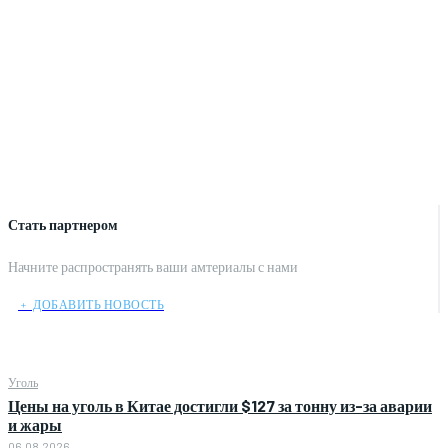
Стать партнером
Начните распространять ваши амтериалы с нами
﹢ ДОБАВИТЬ НОВОСТЬ
Уголь
Цены на уголь в Китае достигли $127 за тонну из-за аварии
и жары
06.08.2026