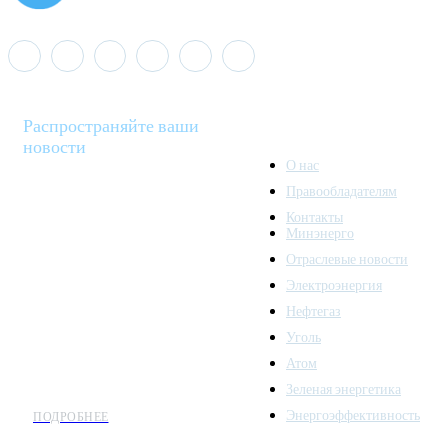
Распространяйте ваши
новости
О нас
Правообладателям
Minenergo News - ваш
Контакты
надежный источник
Минэнерго
последних новостей и
Отраслевые новости
аналитики о развитии
Электроэнергия
топливно-энергетического
комплекса. Мы также
Нефтегаз
предлагаем широкое
Уголь
распространение новостей
Атом
организациям энергетики.
Зеленая энергетика
Энергоэффективность
ПОДРОБНЕЕ