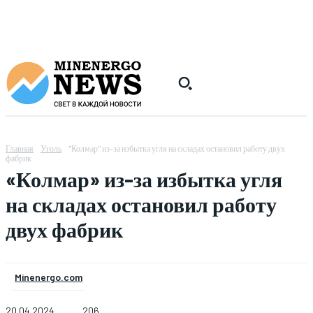
Главная
Уголь
"Колмар" из-за избытка угля на складах остановил работу двух
фабрик
«Колмар» из-за избытка угля
на складах остановил работу
двух фабрик
Minenergo.com
20.04.2024
206