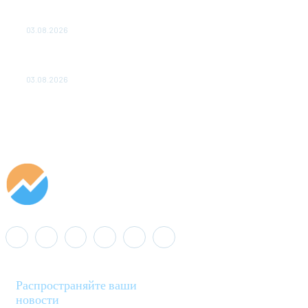
ПОДСТАНЦИЙ ПРОЕКТА «CASA-1000» ОБЕСПЕЧЕНО
ДО 2028 ГОДА
03.08.2026
«Роснефть» вносит вклад в изучение и сохранение
популяции дикого северного оленя в России
03.08.2026
Распространяйте ваши
новости