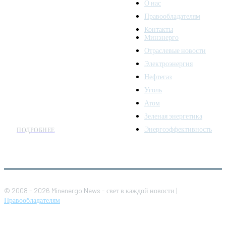
О нас
Правообладателям
Minenergo News - ваш
Контакты
надежный источник
Минэнерго
последних новостей и
Отраслевые новости
аналитики о развитии
Электроэнергия
топливно-энергетического
комплекса. Мы также
Нефтегаз
предлагаем широкое
Уголь
распространение новостей
Атом
организациям энергетики.
Зеленая энергетика
Энергоэффективность
ПОДРОБНЕЕ
© 2008 - 2026 Minenergo News - свет в каждой новости |
Правообладателям