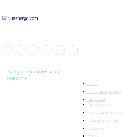
Распространяйте ваши
новости
О нас
Правообладателям
Minenergo News - ваш
Контакты
надежный источник
Минэнерго
последних новостей и
Отраслевые новости
аналитики о развитии
Электроэнергия
топливно-энергетического
комплекса. Мы также
Нефтегаз
предлагаем широкое
Уголь