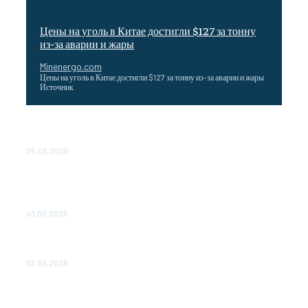
Цены на уголь в Китае достигли $127 за тонну
из-за аварии и жары
Minenergo.com
Цены на уголь в Китае достигли $127 за тонну из-за аварии и жары
Источник
Эффективное обучение: партнеры «Сетевой компании»
удваивают выпуск продукции и снижают потери
05.08.2026
ТЕХНИЧЕСКОЕ ОБСЛУЖИВАНИЕ КОНВЕРТОРНЫХ
ПОДСТАНЦИЙ ПРОЕКТА «CASA-1000» ОБЕСПЕЧЕНО
ДО 2028 ГОДА
03.08.2026
«Роснефть» вносит вклад в изучение и сохранение
популяции дикого северного оленя в России
03.08.2026