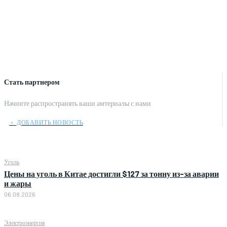
Стать партнером
Начните распространять ваши амтериалы с нами
﹢ ДОБАВИТЬ НОВОСТЬ
Уголь
Цены на уголь в Китае достигли $127 за тонну из-за аварии
и жары
06.08.2026
Электроэнергия