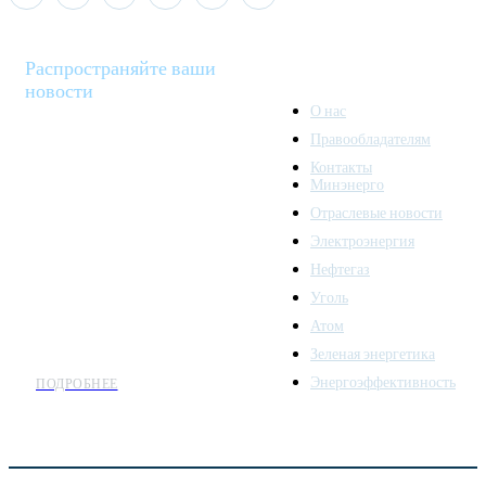
Распространяйте ваши
новости
О нас
Правообладателям
Minenergo News - ваш
Контакты
надежный источник
Минэнерго
последних новостей и
Отраслевые новости
аналитики о развитии
Электроэнергия
топливно-энергетического
комплекса. Мы также
Нефтегаз
предлагаем широкое
Уголь
распространение новостей
Атом
организациям энергетики.
Зеленая энергетика
Энергоэффективность
ПОДРОБНЕЕ