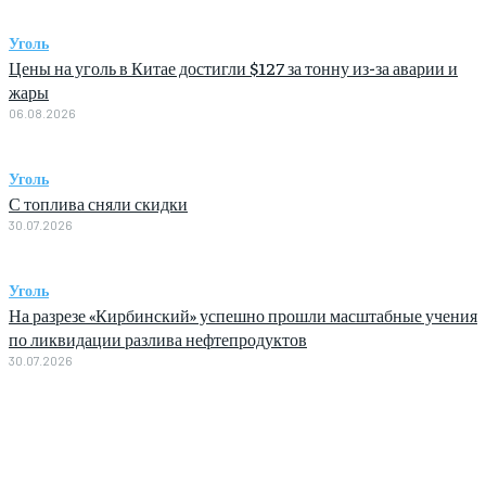
Уголь
Цены на уголь в Китае достигли $127 за тонну из-за аварии и
жары
06.08.2026
Уголь
С топлива сняли скидки
30.07.2026
Уголь
На разрезе «Кирбинский» успешно прошли масштабные учения
по ликвидации разлива нефтепродуктов
30.07.2026