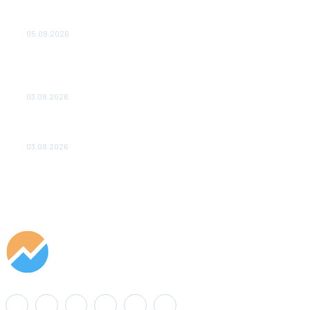
Эффективное обучение: партнеры «Сетевой компании»
удваивают выпуск продукции и снижают потери
05.08.2026
ТЕХНИЧЕСКОЕ ОБСЛУЖИВАНИЕ КОНВЕРТОРНЫХ
ПОДСТАНЦИЙ ПРОЕКТА «CASA-1000» ОБЕСПЕЧЕНО
ДО 2028 ГОДА
03.08.2026
«Роснефть» вносит вклад в изучение и сохранение
популяции дикого северного оленя в России
03.08.2026