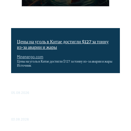
Цены на уголь в Китае достигли $127 за тонну
из-за аварии и жары
Minenergo.com
Цены на уголь в Китае достигли $127 за тонну из-за аварии и жары
Источник
Эффективное обучение: партнеры «Сетевой компании»
удваивают выпуск продукции и снижают потери
05.08.2026
ТЕХНИЧЕСКОЕ ОБСЛУЖИВАНИЕ КОНВЕРТОРНЫХ
ПОДСТАНЦИЙ ПРОЕКТА «CASA-1000» ОБЕСПЕЧЕНО
ДО 2028 ГОДА
03.08.2026
«Роснефть» вносит вклад в изучение и сохранение