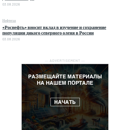
03.08.2026
Нефтегаз
«Роснефть» вносит вклад в изучение и сохранение
популяции дикого северного оленя в России
03.08.2026
― ADVERTISEMENT ―