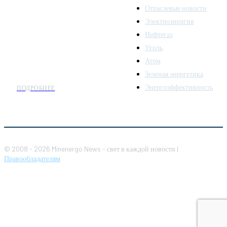
последних новостей и
Отраслевые новости
аналитики о развитии
Электроэнергия
топливно-энергетического
комплекса. Мы также
Нефтегаз
предлагаем широкое
Уголь
распространение новостей
Атом
организациям энергетики.
Зеленая энергетика
Энергоэффективность
ПОДРОБНЕЕ
© 2008 - 2026 Minenergo News - свет в каждой новости |
Правообладателям