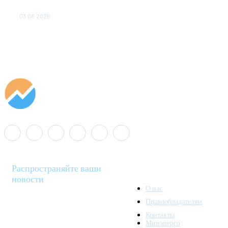
популяции дикого северного оленя в России
03.08.2026
Распространяйте ваши
новости
О нас
Правообладателям
Minenergo News - ваш
Контакты
надежный источник
Минэнерго