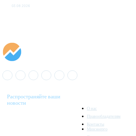
популяции дикого северного оленя в России
03.08.2026
Распространяйте ваши
новости
О нас
Правообладателям
Minenergo News - ваш
Контакты
надежный источник
Минэнерго
последних новостей и