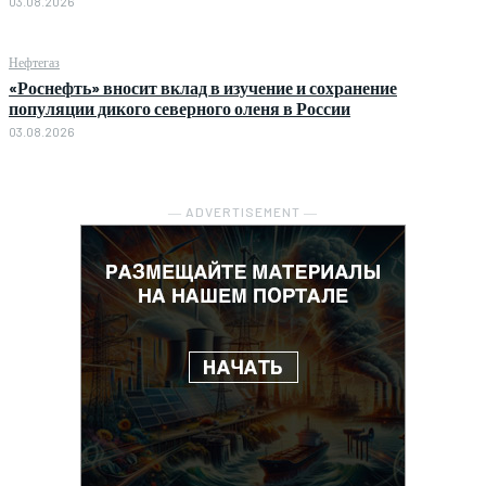
03.08.2026
Нефтегаз
«Роснефть» вносит вклад в изучение и сохранение
популяции дикого северного оленя в России
03.08.2026
― ADVERTISEMENT ―