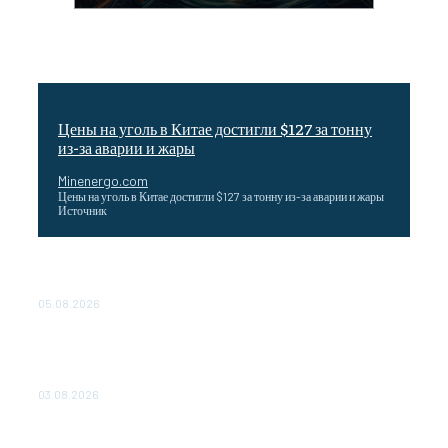
Цены на уголь в Китае достигли $127 за тонну
из-за аварии и жары
Minenergo.com
Цены на уголь в Китае достигли $127 за тонну из-за аварии и жары
Источник
Эффективное обучение: партнеры «Сетевой компании»
удваивают выпуск продукции и снижают потери
05.08.2026
ТЕХНИЧЕСКОЕ ОБСЛУЖИВАНИЕ КОНВЕРТОРНЫХ
ПОДСТАНЦИЙ ПРОЕКТА «CASA-1000» ОБЕСПЕЧЕНО
ДО 2028 ГОДА
03.08.2026
«Роснефть» вносит вклад в изучение и сохранение