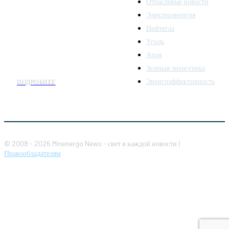
Отраслевые новости
аналитики о развитии
Электроэнергия
топливно-энергетического
комплекса. Мы также
Нефтегаз
предлагаем широкое
Уголь
распространение новостей
Атом
организациям энергетики.
Зеленая энергетика
Энергоэффективность
ПОДРОБНЕЕ
© 2008 - 2026 Minenergo News - свет в каждой новости |
Правообладателям