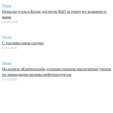
Уголь
Цены на уголь в Китае достигли $127 за тонну из-за аварии и
жары
06.08.2026
Уголь
С топлива сняли скидки
30.07.2026
Уголь
На разрезе «Кирбинский» успешно прошли масштабные учения
по ликвидации разлива нефтепродуктов
30.07.2026