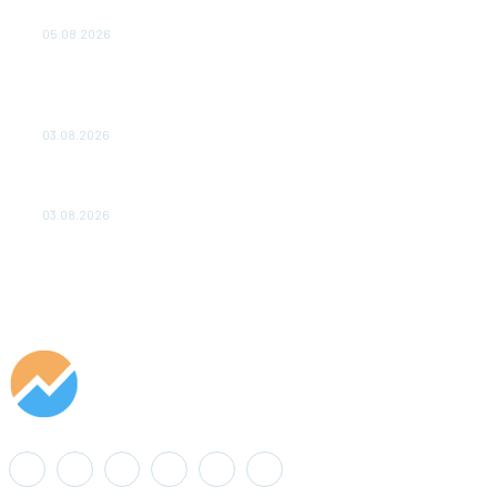
удваивают выпуск продукции и снижают потери
05.08.2026
ТЕХНИЧЕСКОЕ ОБСЛУЖИВАНИЕ КОНВЕРТОРНЫХ
ПОДСТАНЦИЙ ПРОЕКТА «CASA-1000» ОБЕСПЕЧЕНО
ДО 2028 ГОДА
03.08.2026
«Роснефть» вносит вклад в изучение и сохранение
популяции дикого северного оленя в России
03.08.2026