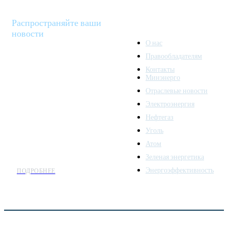
Распространяйте ваши
новости
О нас
Правообладателям
Minenergo News - ваш
Контакты
надежный источник
Минэнерго
последних новостей и
Отраслевые новости
аналитики о развитии
Электроэнергия
топливно-энергетического
комплекса. Мы также
Нефтегаз
предлагаем широкое
Уголь
распространение новостей
Атом
организациям энергетики.
Зеленая энергетика
Энергоэффективность
ПОДРОБНЕЕ