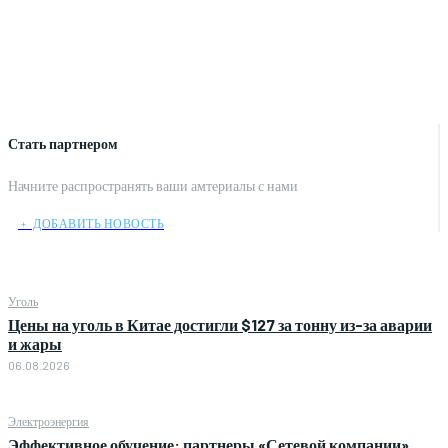
Стать партнером
Начните распространять ваши амтериалы с нами
﹢ ДОБАВИТЬ НОВОСТЬ
Уголь
Цены на уголь в Китае достигли $127 за тонну из-за аварии
и жары
06.08.2026
Электроэнергия
Эффективное обучение: партнеры «Сетевой компании»