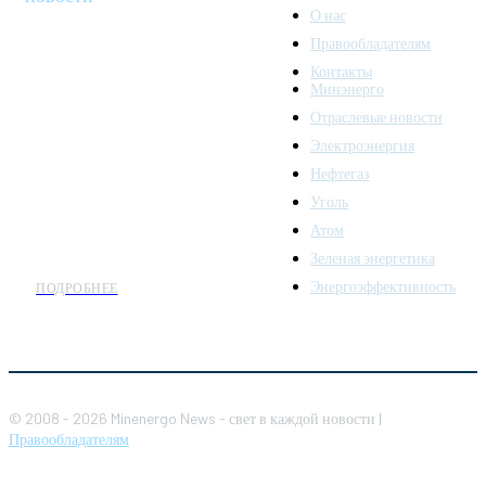
О нас
Правообладателям
Minenergo News - ваш
Контакты
надежный источник
Минэнерго
последних новостей и
Отраслевые новости
аналитики о развитии
Электроэнергия
топливно-энергетического
комплекса. Мы также
Нефтегаз
предлагаем широкое
Уголь
распространение новостей
Атом
организациям энергетики.
Зеленая энергетика
Энергоэффективность
ПОДРОБНЕЕ
© 2008 - 2026 Minenergo News - свет в каждой новости |
Правообладателям