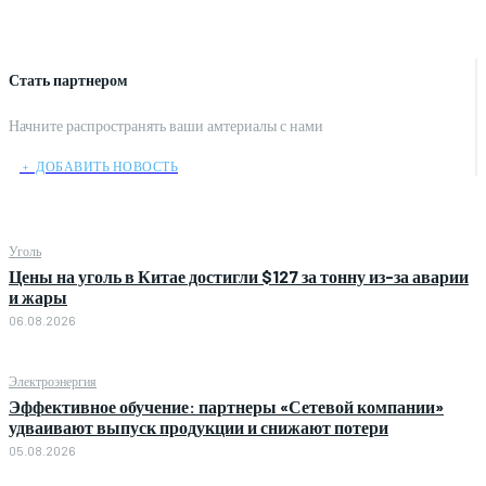
Стать партнером
Начните распространять ваши амтериалы с нами
﹢ ДОБАВИТЬ НОВОСТЬ
Уголь
Цены на уголь в Китае достигли $127 за тонну из-за аварии
и жары
06.08.2026
Электроэнергия
Эффективное обучение: партнеры «Сетевой компании»
удваивают выпуск продукции и снижают потери
05.08.2026