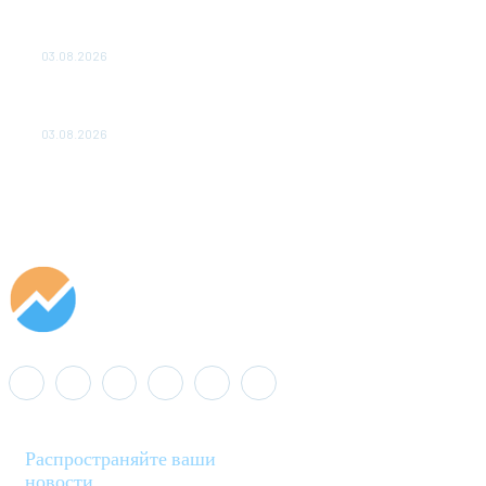
ПОДСТАНЦИЙ ПРОЕКТА «CASA-1000» ОБЕСПЕЧЕНО
ДО 2028 ГОДА
03.08.2026
«Роснефть» вносит вклад в изучение и сохранение
популяции дикого северного оленя в России
03.08.2026
Распространяйте ваши
новости