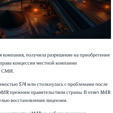
ая компания, получила разрешение на приобретение
 права концессии местной компании
е СМИ.
оимостью $74 млн столкнулась с проблемами после
 MdR прежним правительством страны. В ответ MdR
елью восстановления лицензии.
е контракта с MdR на добычу полезных