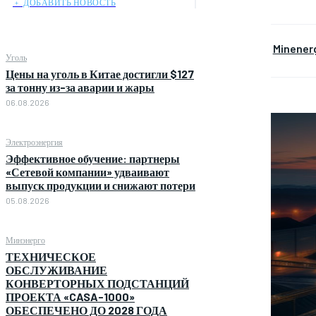
﹢ ДОБАВИТЬ НОВОСТЬ
Minener
Уголь
Цены на уголь в Китае достигли $127
за тонну из-за аварии и жары
06.08.2026
Электроэнергия
Эффективное обучение: партнеры
«Сетевой компании» удваивают
выпуск продукции и снижают потери
05.08.2026
Минэнерго
ТЕХНИЧЕСКОЕ
ОБСЛУЖИВАНИЕ
КОНВЕРТОРНЫХ ПОДСТАНЦИЙ
ПРОЕКТА «CASA-1000»
ОБЕСПЕЧЕНО ДО 2028 ГОДА