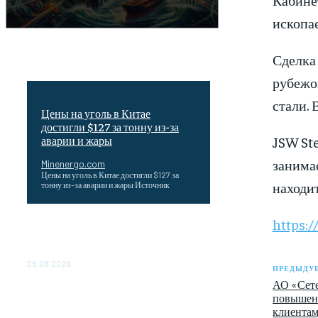
ископае
Сделка
рубежо
стали. 
Цены на уголь в Китае
достигли $127 за тонну из-за
JSW St
аварии и жары
занима
Minenergo.com
Цены на уголь в Китае достигли $127 за
находит
тонну из-за аварии и жары Источник
https:
Эффективное обучение: партнеры
«Сетевой компании» удваивают выпуск
продукции и снижают потери
05.08.2026
ПРЕДЫДУЩ
АО «Сете
ТЕХНИЧЕСКОЕ ОБСЛУЖИВАНИЕ
повышени
КОНВЕРТОРНЫХ ПОДСТАНЦИЙ
клиента
ПРОЕКТА «CASA-1000»