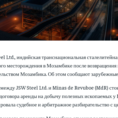
eel Ltd., индийская транснациональная сталелитейн
ого месторождения в Мозамбике после возвращения
ельством Мозамбика. Об этом сообщают зарубежны
 между JSW Steel Ltd. и Minas de Revuboe (MdR) ст
 договора аренды на добычу полезных ископаемых у
ровала судебное и арбитражное разбирательство с ц
т нового президента Мозамбика отменил расторжени