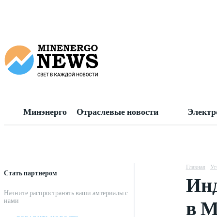
Минэнерго
Отраслевые новости
Электр
Главная
Уг
Стать партнером
Инд
Начните распространять ваши амтериалы с
в М
нами