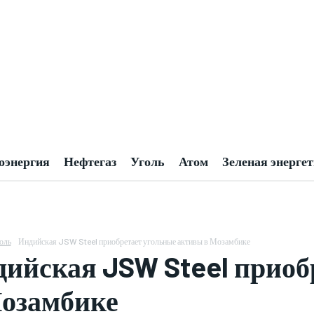
оэнергия
Нефтегаз
Уголь
Атом
Зеленая энерге
оль
Индийская JSW Steel приобретает угольные активы в Мозамбике
ийская JSW Steel приоб
озамбике