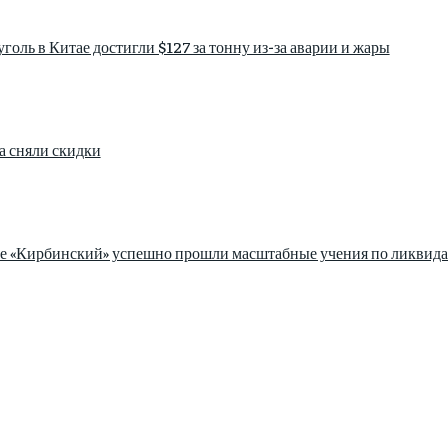
голь в Китае достигли $127 за тонну из-за аварии и жары
а сняли скидки
зе «Кирбинский» успешно прошли масштабные учения по ликвида