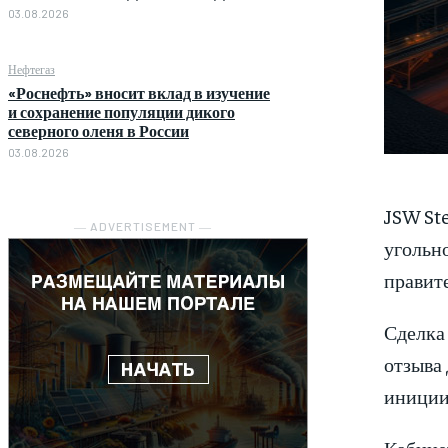
03.08.2026
Нефтегаз
«Роснефть» вносит вклад в изучение
и сохранение популяции дикого
северного оленя в России
03.08.2026
JSW St
― ADVERTISEMENT ―
угольн
правит
Сделка
отзыва
иниции
Кабине