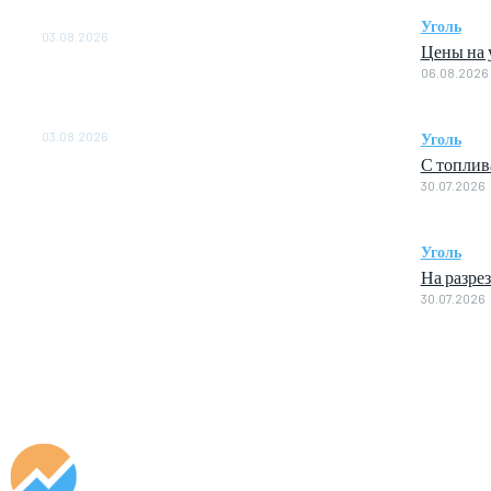
ОБЕСПЕЧЕНО ДО 2028 ГОДА
Уголь
03.08.2026
Цены на у
06.08.2026
«Роснефть» вносит вклад в изучение и
сохранение популяции дикого северного
оленя в России
03.08.2026
Уголь
С топлив
30.07.2026
Уголь
На разре
30.07.2026