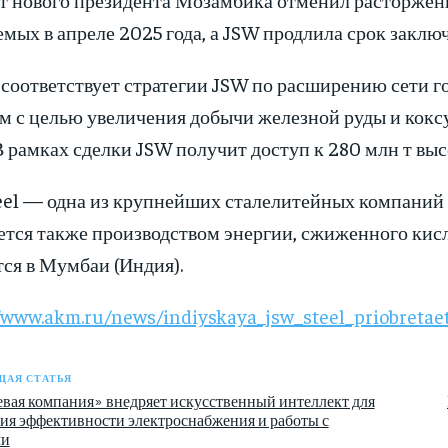
мых в апреле 2025 года, а JSW продлила срок заключ
 соответствует стратегии JSW по расширению сети 
м с целью увеличения добычи железной руды и кокс
В рамках сделки JSW получит доступ к 280 млн т вы
eel — одна из крупнейших сталелитейных компаний 
ется также производством энергии, сжиженного кис
ся в Мумбаи (Индия).
//www.akm.ru/news/indiyskaya_jsw_steel_priobreta
АЯ СТАТЬЯ
вая компания» внедряет искусственный интеллект для
я эффективности электроснабжения и работы с
ми