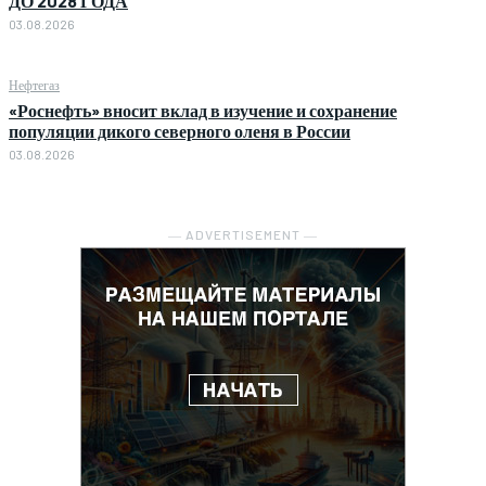
ДО 2028 ГОДА
03.08.2026
Нефтегаз
«Роснефть» вносит вклад в изучение и сохранение
популяции дикого северного оленя в России
03.08.2026
― ADVERTISEMENT ―