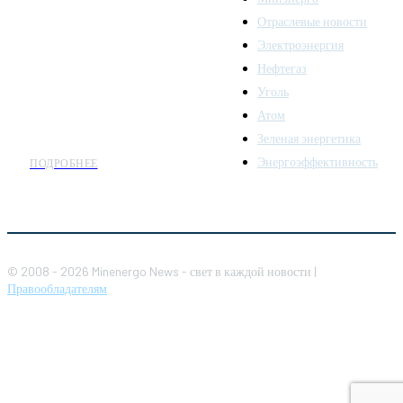
последних новостей и
Отраслевые новости
аналитики о развитии
Электроэнергия
топливно-энергетического
комплекса. Мы также
Нефтегаз
предлагаем широкое
Уголь
распространение новостей
Атом
организациям энергетики.
Зеленая энергетика
Энергоэффективность
ПОДРОБНЕЕ
© 2008 - 2026 Minenergo News - свет в каждой новости |
Правообладателям