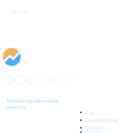
«Роснефть» вносит вклад в изучение и сохранение
популяции дикого северного оленя в России
03.08.2026
Распространяйте ваши
новости
О нас
Правообладателям
Minenergo News - ваш
Контакты
надежный источник
Минэнерго