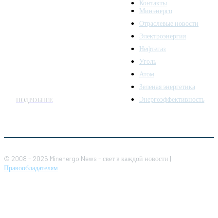
Контакты
надежный источник
Минэнерго
последних новостей и
Отраслевые новости
аналитики о развитии
Электроэнергия
топливно-энергетического
комплекса. Мы также
Нефтегаз
предлагаем широкое
Уголь
распространение новостей
Атом
организациям энергетики.
Зеленая энергетика
Энергоэффективность
ПОДРОБНЕЕ
© 2008 - 2026 Minenergo News - свет в каждой новости |
Правообладателям