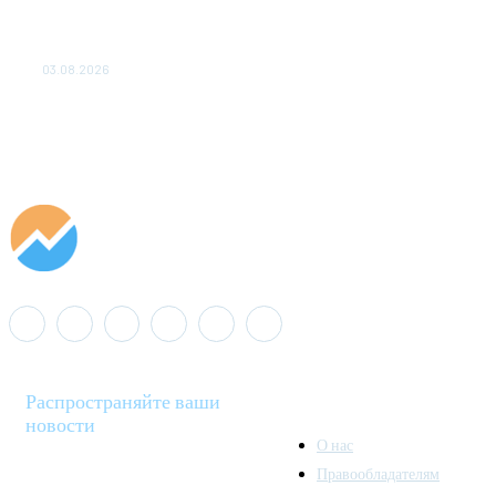
«Роснефть» вносит вклад в изучение и сохранение
популяции дикого северного оленя в России
03.08.2026
Распространяйте ваши
новости
О нас
Правообладателям
Minenergo News - ваш