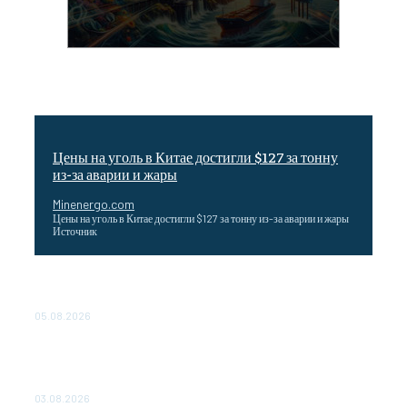
Цены на уголь в Китае достигли $127 за тонну
из-за аварии и жары
Minenergo.com
Цены на уголь в Китае достигли $127 за тонну из-за аварии и жары
Источник
Эффективное обучение: партнеры «Сетевой компании»
удваивают выпуск продукции и снижают потери
05.08.2026
ТЕХНИЧЕСКОЕ ОБСЛУЖИВАНИЕ КОНВЕРТОРНЫХ
ПОДСТАНЦИЙ ПРОЕКТА «CASA-1000» ОБЕСПЕЧЕНО
ДО 2028 ГОДА
03.08.2026