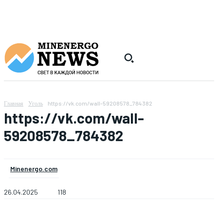
Главная
Уголь
https://vk.com/wall-59208578_784382
https://vk.com/wall-
59208578_784382
Minenergo.com
26.04.2025
118