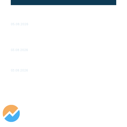
Эффективное обучение: партнеры «Сетевой компании»
удваивают выпуск продукции и снижают потери
05.08.2026
ТЕХНИЧЕСКОЕ ОБСЛУЖИВАНИЕ КОНВЕРТОРНЫХ
ПОДСТАНЦИЙ ПРОЕКТА «CASA-1000» ОБЕСПЕЧЕНО
ДО 2028 ГОДА
03.08.2026
«Роснефть» вносит вклад в изучение и сохранение
популяции дикого северного оленя в России
03.08.2026