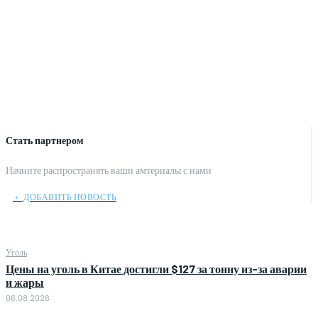
Стать партнером
Начните распространять ваши амтериалы с нами
﹢ ДОБАВИТЬ НОВОСТЬ
Уголь
Цены на уголь в Китае достигли $127 за тонну из-за аварии
и жары
06.08.2026