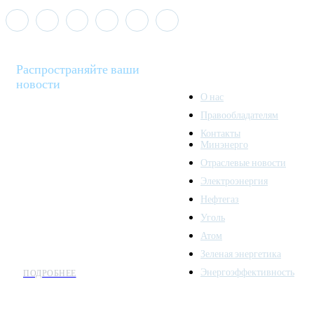
Распространяйте ваши
новости
О нас
Правообладателям
Minenergo News - ваш
Контакты
надежный источник
Минэнерго
последних новостей и
Отраслевые новости
аналитики о развитии
Электроэнергия
топливно-энергетического
комплекса. Мы также
Нефтегаз
предлагаем широкое
Уголь
распространение новостей
Атом
организациям энергетики.
Зеленая энергетика
Энергоэффективность
ПОДРОБНЕЕ