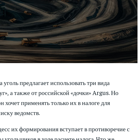
уголь предлагает использовать три вида
», а также от российской «дочки» Argus. Но
н хочет применять только их в налоге для
иску ведомств.
сс их формирования вступает в противоречие с
угольщиков в ходе расчете налога. Что же