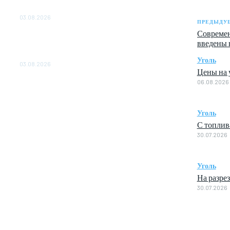
ОБЕСПЕЧЕНО ДО 2028 ГОДА
03.08.2026
ПРЕДЫДУЩ
Современ
«Роснефть» вносит вклад в изучение и
введены 
сохранение популяции дикого северного
оленя в России
Уголь
03.08.2026
Цены на у
06.08.2026
Уголь
С топлив
30.07.2026
Уголь
На разре
30.07.2026