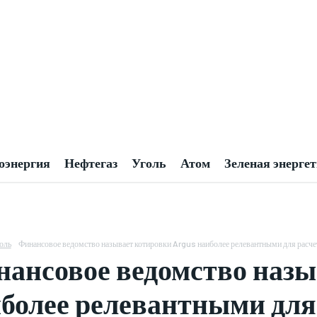
оэнергия
Нефтегаз
Уголь
Атом
Зеленая энерге
оль
Финансовое ведомство называет котировки Argus наиболее релевантными для расчет
ансовое ведомство назы
более релевантными для