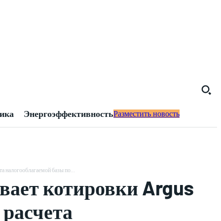
тика
Энергоэффективность
Разместить новость
а налогооблагаемой базы по...
вает котировки Argus
 расчета