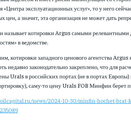
я «Центра эксплуатационных услуг», то у него сейча
х цен, а значит, эта организация не может дать ре
 называет котировки Argus самыми релевантными д
стям» в ведомстве.
м, котировки западного ценового агентства Argus я
хоть недавно законодательно закреплено, что для ра
ены Urals в российских портах (не в портах Европы) 
ортировку), саму-то цену Urals FOB Минфин берет п
/oilcapital.ru/news/2024-10-30/minfin-hochet-brat-
5235089