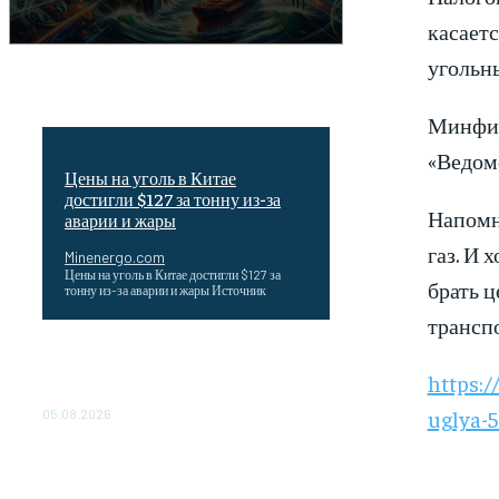
касаетс
угольны
Минфин
«Ведомо
Цены на уголь в Китае
достигли $127 за тонну из-за
Напомни
аварии и жары
газ. И 
Minenergo.com
Цены на уголь в Китае достигли $127 за
брать ц
тонну из-за аварии и жары Источник
трансп
Эффективное обучение: партнеры
«Сетевой компании» удваивают выпуск
https:/
продукции и снижают потери
uglya-
05.08.2026
ТЕХНИЧЕСКОЕ ОБСЛУЖИВАНИЕ
КОНВЕРТОРНЫХ ПОДСТАНЦИЙ
ПРОЕКТА «CASA-1000»