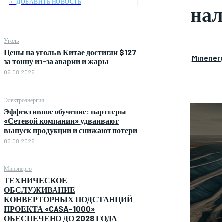
﹢ ДОБАВИТЬ НОВОСТЬ
нал
Уголь
Цены на уголь в Китае достигли $127
Minener
за тонну из-за аварии и жары
06.08.2026
Электроэнергия
Эффективное обучение: партнеры
«Сетевой компании» удваивают
выпуск продукции и снижают потери
05.08.2026
Минэнерго
ТЕХНИЧЕСКОЕ
ОБСЛУЖИВАНИЕ
КОНВЕРТОРНЫХ ПОДСТАНЦИЙ
ПРОЕКТА «CASA-1000»
ОБЕСПЕЧЕНО ДО 2028 ГОДА