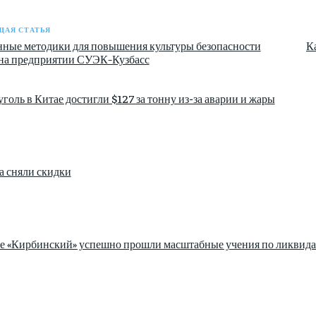
АЯ СТАТЬЯ
ные методики для повышения культуры безопасности
К
на предприятии СУЭК-Кузбасс
голь в Китае достигли $127 за тонну из-за аварии и жары
а сняли скидки
зе «Кирбинский» успешно прошли масштабные учения по ликвида