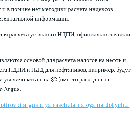
с и в помине нет методики расчета индексов
презентативной информации.
ля расчета угольного НДПИ, официально заявили
вляются основой для расчета налогов на нефть и
счета НДПИ и НДД для нефтяников, например, будут
и увеличивать ее на $2 (вместо расходов на
о Argus.
kotirovki-argus-dlya-rascheta-naloga-na-dobychu-