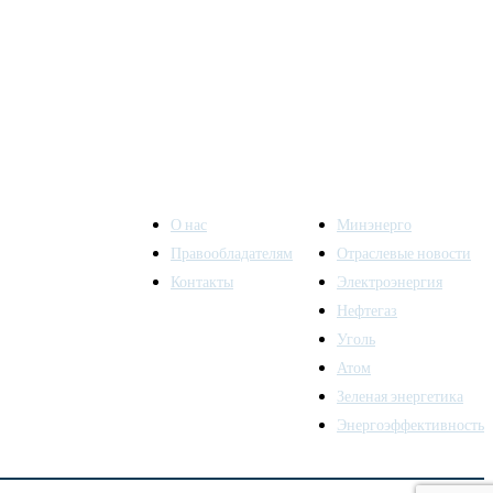
О нас
Минэнерго
Правообладателям
Отраслевые новости
Контакты
Электроэнергия
ы также
Нефтегаз
Уголь
Атом
Зеленая энергетика
Энергоэффективность