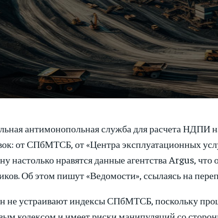
льная антимонопольная служба для расчета НДПИ на 
ок: от СПбМТСБ, от «Центра эксплуатационных услуг
 настолько нравятся данные агентства Argus, что о
ков. Об этом пишут «Ведомости», ссылаясь на переп
 не устраивают индексы СПбМТСБ, поскольку проце
ым кодексом и имеет риски манипуляций со стороны 