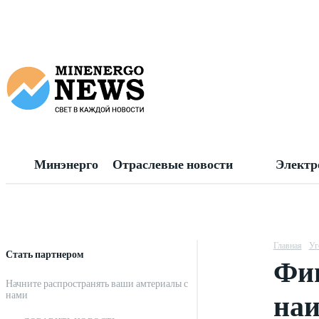
Минэнерго
Отраслевые новости
Электр
Главная
Уг
Стать партнером
Фин
Начните распространять ваши амтериалы с
наи
нами