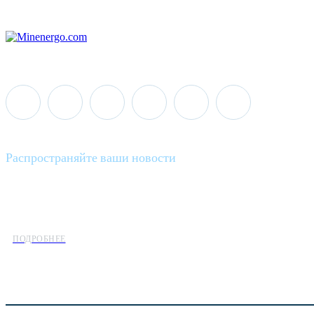
Распространяйте ваши новости
Minenergo News - ваш надежный источник последних новостей 
предлагаем широкое распространение новостей организациям э
ПОДРОБНЕЕ