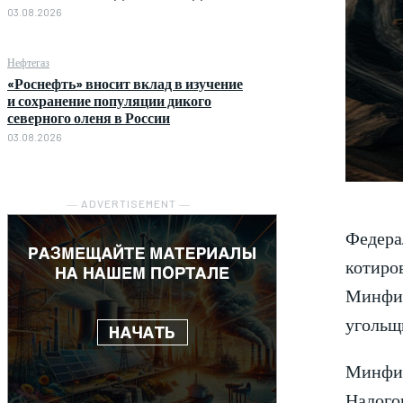
03.08.2026
Нефтегаз
«Роснефть» вносит вклад в изучение
и сохранение популяции дикого
северного оленя в России
03.08.2026
― ADVERTISEMENT ―
Федера
котиров
Минфину
угольщи
Минфин
Налогов