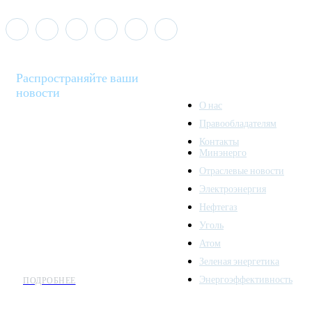
Распространяйте ваши
новости
О нас
Правообладателям
Minenergo News - ваш
Контакты
надежный источник
Минэнерго
последних новостей и
Отраслевые новости
аналитики о развитии
Электроэнергия
топливно-энергетического
комплекса. Мы также
Нефтегаз
предлагаем широкое
Уголь
распространение новостей
Атом
организациям энергетики.
Зеленая энергетика
Энергоэффективность
ПОДРОБНЕЕ