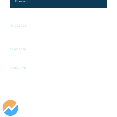
Источник
Эффективное обучение: партнеры «Сетевой компании»
удваивают выпуск продукции и снижают потери
05.08.2026
ТЕХНИЧЕСКОЕ ОБСЛУЖИВАНИЕ КОНВЕРТОРНЫХ
ПОДСТАНЦИЙ ПРОЕКТА «CASA-1000» ОБЕСПЕЧЕНО
ДО 2028 ГОДА
03.08.2026
«Роснефть» вносит вклад в изучение и сохранение
популяции дикого северного оленя в России
03.08.2026