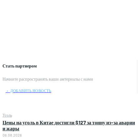
Стать партнером
Начните распространять ваши амтериалы с нами
﹢ ДОБАВИТЬ НОВОСТЬ
Уголь
Цены на уголь в Китае достигли $127 за тонну из-за аварии
и жары
06.08.2026