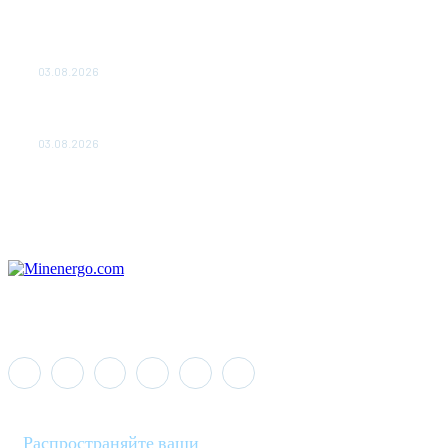
ТЕХНИЧЕСКОЕ ОБСЛУЖИВАНИЕ КОНВЕРТОРНЫХ
ПОДСТАНЦИЙ ПРОЕКТА «CASA-1000» ОБЕСПЕЧЕНО
ДО 2028 ГОДА
03.08.2026
«Роснефть» вносит вклад в изучение и сохранение
популяции дикого северного оленя в России
03.08.2026
Распространяйте ваши