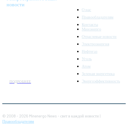
новости
О нас
Правообладателям
Minenergo News - ваш
Контакты
надежный источник
Минэнерго
последних новостей и
Отраслевые новости
аналитики о развитии
Электроэнергия
топливно-энергетического
комплекса. Мы также
Нефтегаз
предлагаем широкое
Уголь
распространение новостей
Атом
организациям энергетики.
Зеленая энергетика
Энергоэффективность
ПОДРОБНЕЕ
© 2008 - 2026 Minenergo News - свет в каждой новости |
Правообладателям