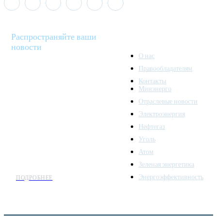
Распространяйте ваши
новости
О нас
Правообладателям
Minenergo News - ваш
Контакты
надежный источник
Минэнерго
последних новостей и
Отраслевые новости
аналитики о развитии
Электроэнергия
топливно-энергетического
комплекса. Мы также
Нефтегаз
предлагаем широкое
Уголь
распространение новостей
Атом
организациям энергетики.
Зеленая энергетика
Энергоэффективность
ПОДРОБНЕЕ