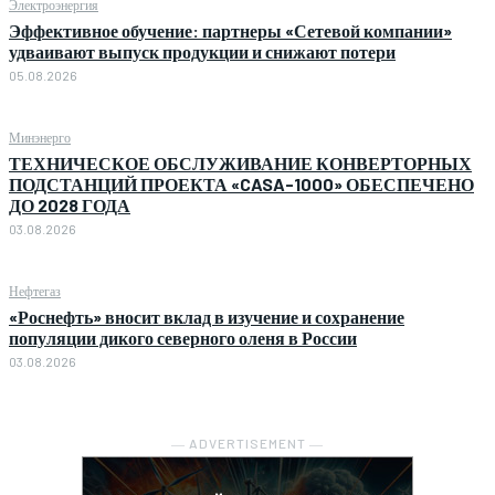
Электроэнергия
Эффективное обучение: партнеры «Сетевой компании»
удваивают выпуск продукции и снижают потери
05.08.2026
Минэнерго
ТЕХНИЧЕСКОЕ ОБСЛУЖИВАНИЕ КОНВЕРТОРНЫХ
ПОДСТАНЦИЙ ПРОЕКТА «CASA-1000» ОБЕСПЕЧЕНО
ДО 2028 ГОДА
03.08.2026
Нефтегаз
«Роснефть» вносит вклад в изучение и сохранение
популяции дикого северного оленя в России
03.08.2026
― ADVERTISEMENT ―