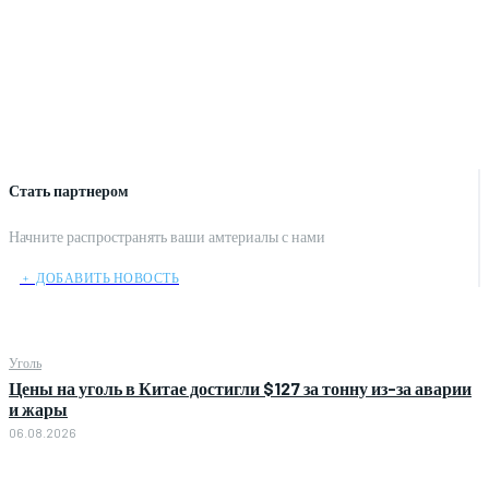
Стать партнером
Начните распространять ваши амтериалы с нами
﹢ ДОБАВИТЬ НОВОСТЬ
Уголь
Цены на уголь в Китае достигли $127 за тонну из-за аварии
и жары
06.08.2026