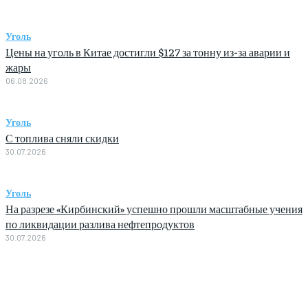
Уголь
Цены на уголь в Китае достигли $127 за тонну из-за аварии и
жары
06.08.2026
Уголь
С топлива сняли скидки
30.07.2026
Уголь
На разрезе «Кирбинский» успешно прошли масштабные учения
по ликвидации разлива нефтепродуктов
30.07.2026