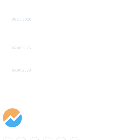
Эффективное обучение: партнеры «Сетевой компании»
удваивают выпуск продукции и снижают потери
05.08.2026
ТЕХНИЧЕСКОЕ ОБСЛУЖИВАНИЕ КОНВЕРТОРНЫХ
ПОДСТАНЦИЙ ПРОЕКТА «CASA-1000» ОБЕСПЕЧЕНО
ДО 2028 ГОДА
03.08.2026
«Роснефть» вносит вклад в изучение и сохранение
популяции дикого северного оленя в России
03.08.2026