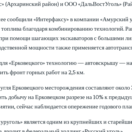
с» (Архаринский район) и ООО «ДальВостУголь» (Рай
нее сообщили «Интерфаксу» в компании «Амурский уг
 топлива благодаря комбинированию технологий. Ран
 при помощи шагающих экскаваторов с большими ли
одственной мощности также применяется автотрансп
для «Ерковецкого» технологию — автовскрышу — нач
ть фронт горных работ на 2,5 км.
угля Ерковецкого месторождения составляют около 
ть добычу на Ерковецком разрезе на 10% к предыдущ
ятии, сейчас наблюдается опережение годового план
уруголь» является одним из крупнейших и старейш
, входит в федеральный холдинг «Русский уголь».