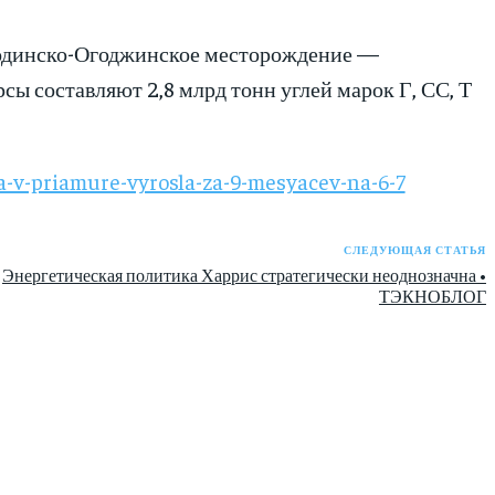
годинско-Огоджинское месторождение —
ы составляют 2,8 млрд тонн углей марок Г, СС, Т
a-v-priamure-vyrosla-za-9-mesyacev-na-6-7
СЛЕДУЮЩАЯ СТАТЬЯ
Энергетическая политика Харрис стратегически неоднозначна •
ТЭКНОБЛОГ