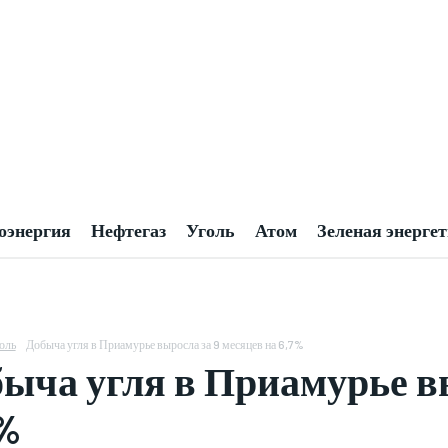
оэнергия
Нефтегаз
Уголь
Атом
Зеленая энерге
оль
Добыча угля в Приамурье выросла за 9 месяцев на 6,7%
ыча угля в Приамурье вы
%