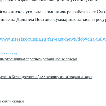
годжинская угольная компания» разрабатывает Су
шее на Дальнем Востоке, суммарные запасы и ресурс
/www.interfax-russia.ru/far-east/news/dobycha-ugly
АЯ СТАТЬЯ
им угольщикам спрогнозировали новые потери
голь в Китае достигли $127 за тонну из-за аварии и жары
а сняли скидки