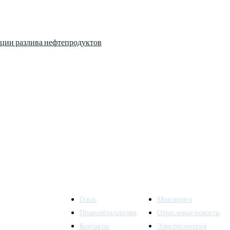
ции разлива нефтепродуктов
О нас
Минэнерго
Правообладателям
Отраслевые новости
Контакты
Электроэнергия