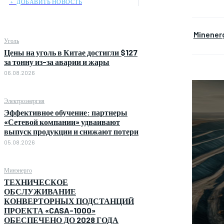
﹢ ДОБАВИТЬ НОВОСТЬ
Minener
Уголь
Цены на уголь в Китае достигли $127
за тонну из-за аварии и жары
06.08.2026
Электроэнергия
Эффективное обучение: партнеры
«Сетевой компании» удваивают
выпуск продукции и снижают потери
05.08.2026
Минэнерго
ТЕХНИЧЕСКОЕ
ОБСЛУЖИВАНИЕ
КОНВЕРТОРНЫХ ПОДСТАНЦИЙ
ПРОЕКТА «CASA-1000»
ОБЕСПЕЧЕНО ДО 2028 ГОДА