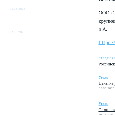
ОБЕСПЕЧЕНО ДО 2028 ГОДА
03.08.2026
ООО «О
«Роснефть» вносит вклад в изучение и
крупней
сохранение популяции дикого северного
и А.
оленя в России
03.08.2026
https:/
ПРЕДЫДУЩ
Российск
Уголь
Цены на у
06.08.2026
Уголь
С топлив
30.07.2026