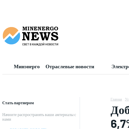
Минэнерго
Отраслевые новости
Электр
Главная
Уг
Стать партнером
Доб
Начните распространять ваши амтериалы с
6,7
нами