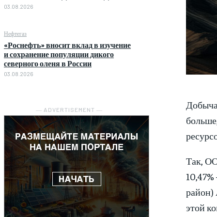
03.08.2026
Нефтегаз
«Роснефть» вносит вклад в изучение
и сохранение популяции дикого
северного оленя в России
03.08.2026
Добыча 
― ADVERTISEMENT ―
больше
ресурсо
Так, О
10,47% 
район) 
этой ко