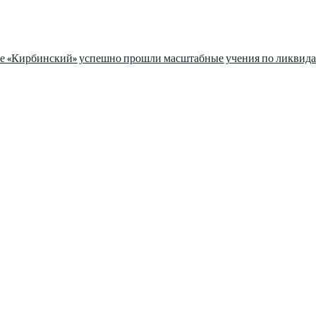
зе «Кирбинский» успешно прошли масштабные учения по ликвида