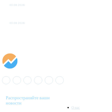
ДО 2028 ГОДА
03.08.2026
«Роснефть» вносит вклад в изучение и сохранение
популяции дикого северного оленя в России
03.08.2026
Распространяйте ваши
новости
О нас