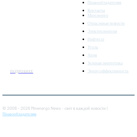
Правообладателям
Minenergo News - ваш
Контакты
надежный источник
Минэнерго
последних новостей и
Отраслевые новости
аналитики о развитии
Электроэнергия
топливно-энергетического
комплекса. Мы также
Нефтегаз
предлагаем широкое
Уголь
распространение новостей
Атом
организациям энергетики.
Зеленая энергетика
Энергоэффективность
ПОДРОБНЕЕ
© 2008 - 2026 Minenergo News - свет в каждой новости |
Правообладателям