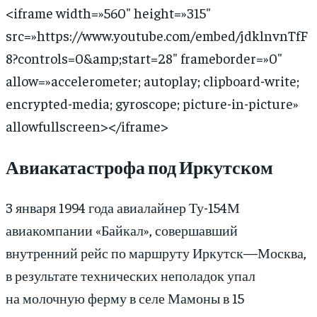
<iframe width=»560″ height=»315″
src=»https://www.youtube.com/embed/jdklnvnTfF
8?controls=0&amp;start=28″ frameborder=»0″
allow=»accelerometer; autoplay; clipboard-write;
encrypted-media; gyroscope; picture-in-picture»
allowfullscreen></iframe>
Авиакатастрофа под Иркутском
3 января 1994 года авиалайнер Ту-154М
авиакомпании «Байкал», совершавший
внутренний рейс по маршруту Иркутск—Москва,
в результате технических неполадок упал
на молочную ферму в селе Мамоны в 15