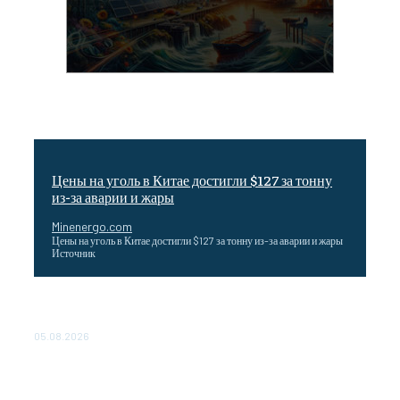
Цены на уголь в Китае достигли $127 за тонну
из-за аварии и жары
Minenergo.com
Цены на уголь в Китае достигли $127 за тонну из-за аварии и жары
Источник
Эффективное обучение: партнеры «Сетевой компании»
удваивают выпуск продукции и снижают потери
05.08.2026
ТЕХНИЧЕСКОЕ ОБСЛУЖИВАНИЕ КОНВЕРТОРНЫХ
ПОДСТАНЦИЙ ПРОЕКТА «CASA-1000» ОБЕСПЕЧЕНО