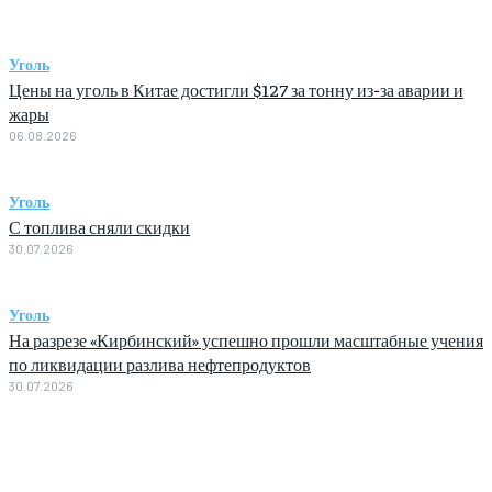
Уголь
Цены на уголь в Китае достигли $127 за тонну из-за аварии и
жары
06.08.2026
Уголь
С топлива сняли скидки
30.07.2026
Уголь
На разрезе «Кирбинский» успешно прошли масштабные учения
по ликвидации разлива нефтепродуктов
30.07.2026