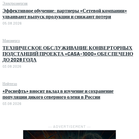
Электроэнергия
Эффективное обучение: партнеры «Сетевой компании»
удваивают выпуск продукции и снижают потери
05.08.2026
Минэнерго
ТЕХНИЧЕСКОЕ ОБСЛУЖИВАНИЕ КОНВЕРТОРНЫХ
ПОДСТАНЦИЙ ПРОЕКТА «CASA-1000» ОБЕСПЕЧЕНО
ДО 2028 ГОДА
03.08.2026
Нефтегаз
«Роснефть» вносит вклад в изучение и сохранение
популяции дикого северного оленя в России
03.08.2026
― ADVERTISEMENT ―