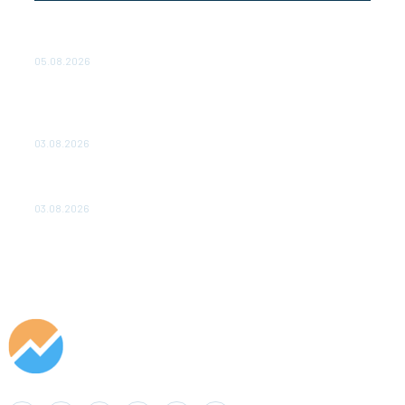
Эффективное обучение: партнеры «Сетевой компании»
удваивают выпуск продукции и снижают потери
05.08.2026
ТЕХНИЧЕСКОЕ ОБСЛУЖИВАНИЕ КОНВЕРТОРНЫХ
ПОДСТАНЦИЙ ПРОЕКТА «CASA-1000» ОБЕСПЕЧЕНО
ДО 2028 ГОДА
03.08.2026
«Роснефть» вносит вклад в изучение и сохранение
популяции дикого северного оленя в России
03.08.2026