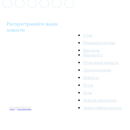
Распространяйте ваши
новости
О нас
Правообладателям
Minenergo News - ваш
Контакты
надежный источник
Минэнерго
последних новостей и
Отраслевые новости
аналитики о развитии
Электроэнергия
топливно-энергетического
комплекса. Мы также
Нефтегаз
предлагаем широкое
Уголь
распространение новостей
Атом
организациям энергетики.
Зеленая энергетика
Энергоэффективность
ПОДРОБНЕЕ