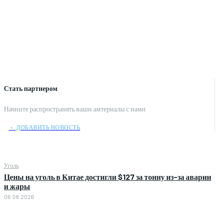
Стать партнером
Начните распространять ваши амтериалы с нами
﹢ ДОБАВИТЬ НОВОСТЬ
Уголь
Цены на уголь в Китае достигли $127 за тонну из-за аварии
и жары
06.08.2026