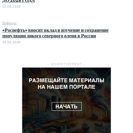
03.08.2026
Нефтегаз
«Роснефть» вносит вклад в изучение и сохранение
популяции дикого северного оленя в России
03.08.2026
― ADVERTISEMENT ―