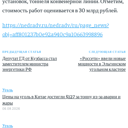
установок, тоннеля конвейерной линии. Отметим,
стоимость работ оценивается в 30 млрд рублей.
https://nedradv.ru/nedradv/ru/page_news?
obj=aff801237b0e92a940c9a10663998896
ПРЕДЫДУЩАЯ СТАТЬЯ
СЛЕДУЮЩАЯ СТАТЬЯ
Депутат ГД от Кузбасса стал
«Россети» ввели новые
заместителем министра
мощности в Эльгинском
энергетики РФ
угольном кластере
Уголь
Цены на уголь в Китае достигли $127 за тонну из-за аварии и
жары
06.08.2026
Уголь