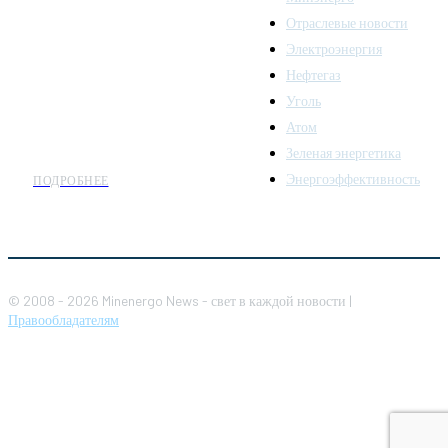
последних новостей и
Отраслевые новости
аналитики о развитии
Электроэнергия
топливно-энергетического
комплекса. Мы также
Нефтегаз
предлагаем широкое
Уголь
распространение новостей
Атом
организациям энергетики.
Зеленая энергетика
Энергоэффективность
ПОДРОБНЕЕ
© 2008 - 2026 Minenergo News - свет в каждой новости |
Правообладателям