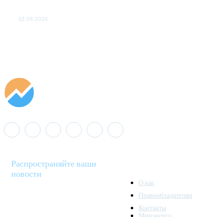
«Роснефть» вносит вклад в изучение и сохранение
популяции дикого северного оленя в России
03.08.2026
Распространяйте ваши
новости
О нас
Правообладателям
Minenergo News - ваш
Контакты
надежный источник
Минэнерго