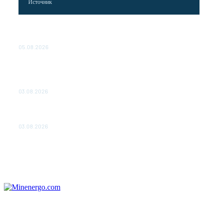
Источник
Эффективное обучение: партнеры «Сетевой компании»
удваивают выпуск продукции и снижают потери
05.08.2026
ТЕХНИЧЕСКОЕ ОБСЛУЖИВАНИЕ КОНВЕРТОРНЫХ
ПОДСТАНЦИЙ ПРОЕКТА «CASA-1000» ОБЕСПЕЧЕНО
ДО 2028 ГОДА
03.08.2026
«Роснефть» вносит вклад в изучение и сохранение
популяции дикого северного оленя в России
03.08.2026