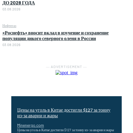
ДО 2028 ГОДА
03.08.2026
Нефтегаз
«Роснефть» вносит вклад в изучение и сохранение
популяции дикого северного оленя в России
03.08.2026
― ADVERTISEMENT ―
Цены на уголь в Китае достигли $127 за тонну
из-за аварии и жары
Minenergo.com
Цены на уголь в Китае достигли $127 за тонну из-за аварии и жары