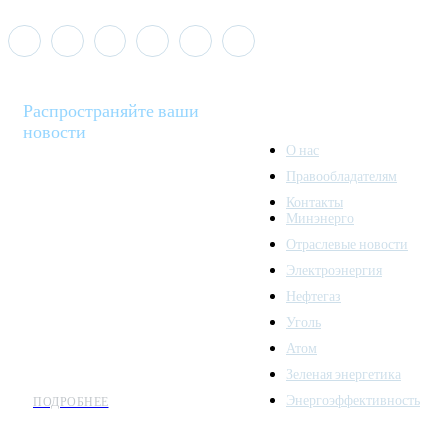
Распространяйте ваши
новости
О нас
Правообладателям
Minenergo News - ваш
Контакты
надежный источник
Минэнерго
последних новостей и
Отраслевые новости
аналитики о развитии
Электроэнергия
топливно-энергетического
комплекса. Мы также
Нефтегаз
предлагаем широкое
Уголь
распространение новостей
Атом
организациям энергетики.
Зеленая энергетика
Энергоэффективность
ПОДРОБНЕЕ