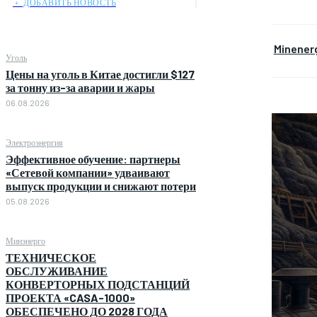
﹢ ДОБАВИТЬ НОВОСТЬ
Minener
Уголь
Цены на уголь в Китае достигли $127
за тонну из-за аварии и жары
06.08.2026
Электроэнергия
Эффективное обучение: партнеры
«Сетевой компании» удваивают
выпуск продукции и снижают потери
05.08.2026
Минэнерго
ТЕХНИЧЕСКОЕ
ОБСЛУЖИВАНИЕ
КОНВЕРТОРНЫХ ПОДСТАНЦИЙ
ПРОЕКТА «CASA-1000»
ОБЕСПЕЧЕНО ДО 2028 ГОДА