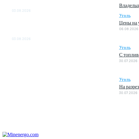
Владельц
ОБЕСПЕЧЕНО ДО 2028 ГОДА
03.08.2026
Уголь
«Роснефть» вносит вклад в изучение и
Цены на у
сохранение популяции дикого северного
06.08.2026
оленя в России
03.08.2026
Уголь
С топлив
30.07.2026
Уголь
На разре
30.07.2026