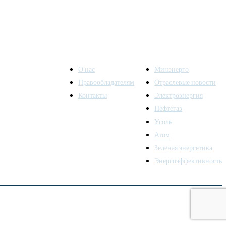
О нас
Минэнерго
Правообладателям
Отраслевые новости
Контакты
Электроэнергия
ы также
Нефтегаз
Уголь
Атом
Зеленая энергетика
Энергоэффективность