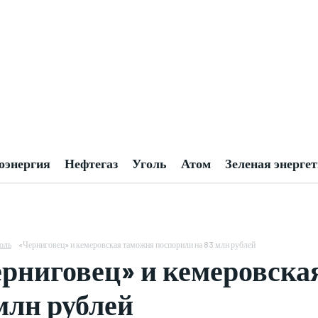
оэнергия
Нефтегаз
Уголь
Атом
Зеленая энерге
оль
«Черниговец» и кемеровская таможня поспорили на 83 млн рублей
рниговец» и кемеровска
млн рублей