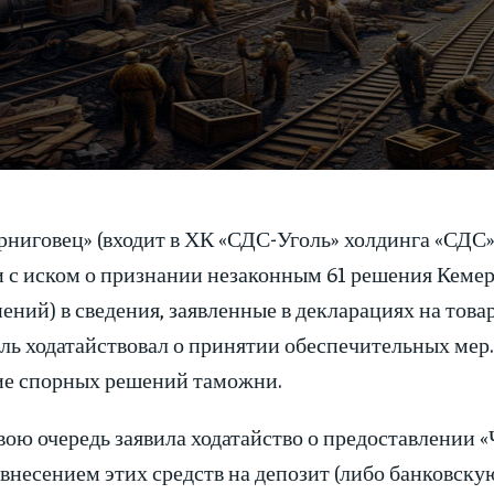
рниговец» (входит в ХК «СДС-Уголь» холдинга «СДС»
и с иском о признании незаконным 61 решения Кеме
ений) в сведения, заявленные в декларациях на товар
ль ходатайствовал о принятии обеспечительных мер.
ие спорных решений таможни.
вою очередь заявила ходатайство о предоставлении 
внесением этих средств на депозит (либо банковску