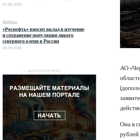
03.08.2026
Нефтегаз
«Роснефть» вносит вклад в изучение
и сохранение популяции дикого
северного оленя в России
03.08.2026
АО «Че
― ADVERTISEMENT ―
област
(дополн
заявите
действ
Она в с
рублей 