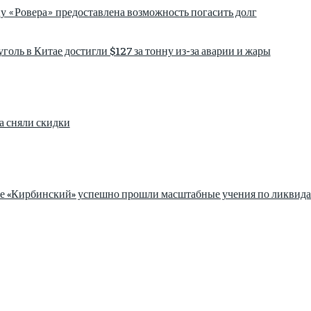
у «Ровера» предоставлена возможность погасить долг
голь в Китае достигли $127 за тонну из-за аварии и жары
а сняли скидки
зе «Кирбинский» успешно прошли масштабные учения по ликвида