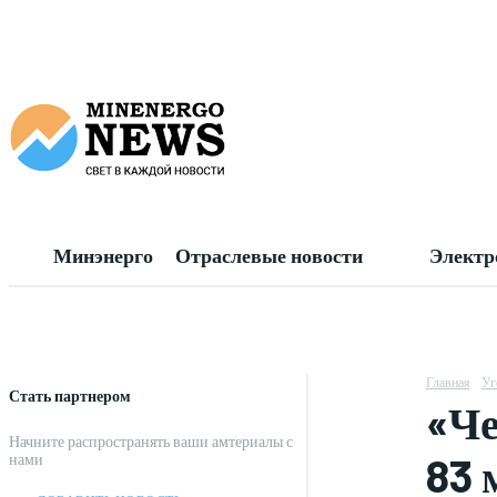
Минэнерго
Отраслевые новости
Электр
Главная
Уг
Стать партнером
«Че
Начните распространять ваши амтериалы с
83 
нами