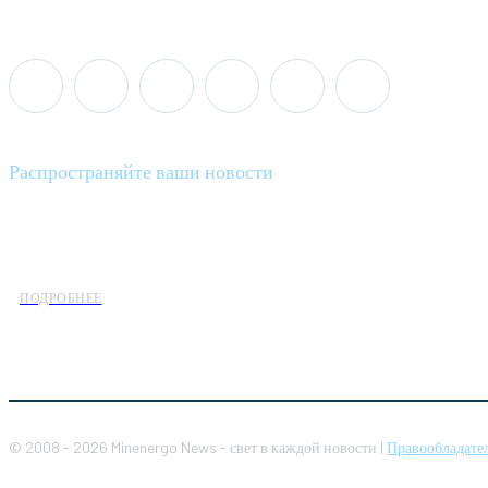
Распространяйте ваши новости
Minenergo News - ваш надежный источник последних новостей 
предлагаем широкое распространение новостей организациям э
ПОДРОБНЕЕ
© 2008 - 2026 Minenergo News - свет в каждой новости |
Правообладате