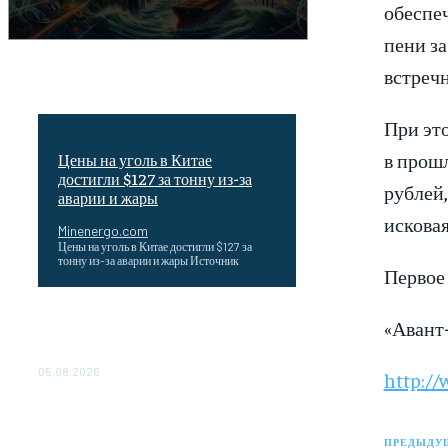
обеспе
пени за
встречн
При эт
в прошл
Цены на уголь в Китае
достигли $127 за тонну из-за
рублей,
аварии и жары
исковая
Minenergo.com
Цены на уголь в Китае достигли $127 за
тонну из-за аварии и жары Источник
Первое 
Эффективное обучение: партнеры
«Аван
«Сетевой компании» удваивают выпуск
продукции и снижают потери
05.08.2026
http:/
ТЕХНИЧЕСКОЕ ОБСЛУЖИВАНИЕ
КОНВЕРТОРНЫХ ПОДСТАНЦИЙ
ПРЕДЫДУЩ
ПРОЕКТА «CASA-1000»