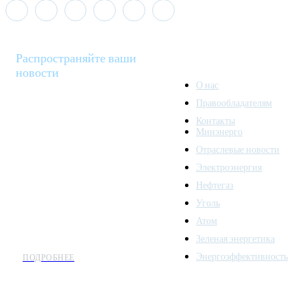
Распространяйте ваши
новости
О нас
Правообладателям
Minenergo News - ваш
Контакты
надежный источник
Минэнерго
последних новостей и
Отраслевые новости
аналитики о развитии
Электроэнергия
топливно-энергетического
комплекса. Мы также
Нефтегаз
предлагаем широкое
Уголь
распространение новостей
Атом
организациям энергетики.
Зеленая энергетика
Энергоэффективность
ПОДРОБНЕЕ