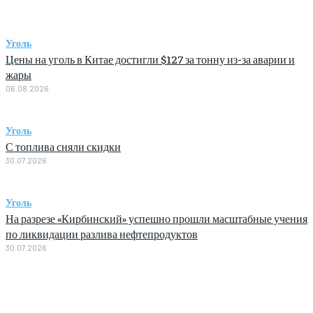
Уголь
Цены на уголь в Китае достигли $127 за тонну из-за аварии и
жары
06.08.2026
Уголь
С топлива сняли скидки
30.07.2026
Уголь
На разрезе «Кирбинский» успешно прошли масштабные учения
по ликвидации разлива нефтепродуктов
30.07.2026