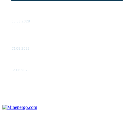
Эффективное обучение: партнеры «Сетевой компании»
удваивают выпуск продукции и снижают потери
05.08.2026
ТЕХНИЧЕСКОЕ ОБСЛУЖИВАНИЕ КОНВЕРТОРНЫХ
ПОДСТАНЦИЙ ПРОЕКТА «CASA-1000» ОБЕСПЕЧЕНО
ДО 2028 ГОДА
03.08.2026
«Роснефть» вносит вклад в изучение и сохранение
популяции дикого северного оленя в России
03.08.2026