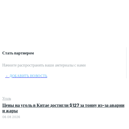
Стать партнером
Начните распространять ваши амтериалы с нами
﹢ ДОБАВИТЬ НОВОСТЬ
Уголь
Цены на уголь в Китае достигли $127 за тонну из-за аварии
и жары
06.08.2026