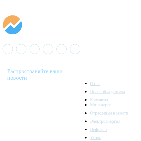
Распространяйте ваши
новости
О нас
Правообладателям
Minenergo News - ваш
Контакты
надежный источник
Минэнерго
последних новостей и
Отраслевые новости
аналитики о развитии
Электроэнергия
топливно-энергетического
комплекса. Мы также
Нефтегаз
предлагаем широкое
Уголь