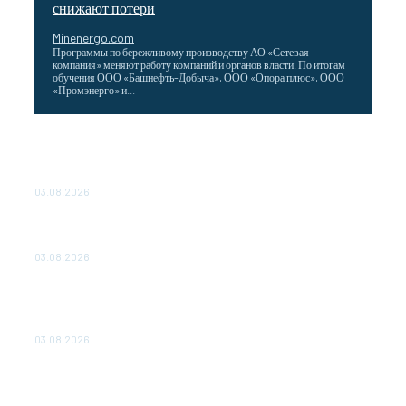
снижают потери
Minenergo.com
Программы по бережливому производству АО «Сетевая
компания» меняют работу компаний и органов власти. По итогам
обучения ООО «Башнефть-Добыча», ООО «Опора плюс», ООО
«Промэнерго» и...
ТЕХНИЧЕСКОЕ ОБСЛУЖИВАНИЕ КОНВЕРТОРНЫХ
ПОДСТАНЦИЙ ПРОЕКТА «CASA-1000» ОБЕСПЕЧЕНО
ДО 2028 ГОДА
03.08.2026
«Роснефть» вносит вклад в изучение и сохранение
популяции дикого северного оленя в России
03.08.2026
Специалисты «Кубаньэнерго» пресекли незаконное
подключение к электросетям майнинговой фермы в
Анапе
03.08.2026