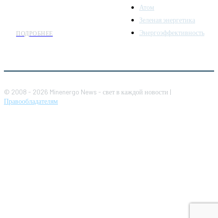
распространение новостей
Атом
организациям энергетики.
Зеленая энергетика
Энергоэффективность
ПОДРОБНЕЕ
© 2008 - 2026 Minenergo News - свет в каждой новости |
Правообладателям