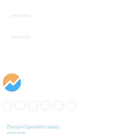
ПОДСТАНЦИЙ ПРОЕКТА «CASA-1000» ОБЕСПЕЧЕНО
ДО 2028 ГОДА
03.08.2026
«Роснефть» вносит вклад в изучение и сохранение
популяции дикого северного оленя в России
03.08.2026
Распространяйте ваши
новости