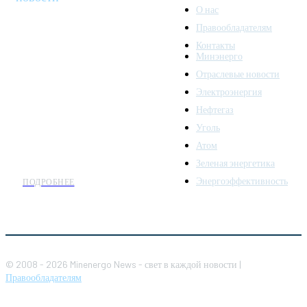
О нас
Правообладателям
Minenergo News - ваш
Контакты
надежный источник
Минэнерго
последних новостей и
Отраслевые новости
аналитики о развитии
Электроэнергия
топливно-энергетического
комплекса. Мы также
Нефтегаз
предлагаем широкое
Уголь
распространение новостей
Атом
организациям энергетики.
Зеленая энергетика
Энергоэффективность
ПОДРОБНЕЕ
© 2008 - 2026 Minenergo News - свет в каждой новости |
Правообладателям