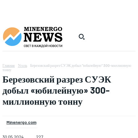
Главная
Уголь
Березовский разрез СУЭК добыл "юбилейную" 300-миллионную
тонну
Березовский разрез СУЭК
добыл «юбилейную» 300-
миллионную тонну
Minenergo.com
30.05.2024
227