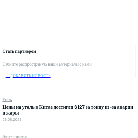
Стать партнером
Начните распространять ваши амтериалы с нами
﹢ ДОБАВИТЬ НОВОСТЬ
Уголь
Цены на уголь в Китае достигли $127 за тонну из-за аварии
и жары
06.08.2026
Электроэнергия