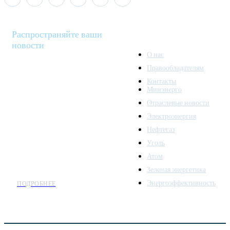
Распространяйте ваши
новости
О нас
Правообладателям
Minenergo News - ваш
Контакты
надежный источник
Минэнерго
последних новостей и
Отраслевые новости
аналитики о развитии
Электроэнергия
топливно-энергетического
комплекса. Мы также
Нефтегаз
предлагаем широкое
Уголь
распространение новостей
Атом
организациям энергетики.
Зеленая энергетика
Энергоэффективность
ПОДРОБНЕЕ