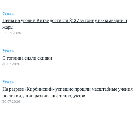
Уголь
Цены на уголь в Китае достигли $127 за тонну из-за аварии и
жары
06.08.2026
Уголь
С топлива сняли скидки
30.07.2026
Уголь
На разрезе «Кирбинский» успешно прошли масштабные учения
по ликвидации разлива нефтепродуктов
30.07.2026