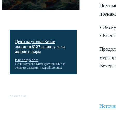
Помимо
познако
• Экску
• Квес
Цены на уголь в Китае
достигли $127 за тонну из-за
Продол
аварии и жары
меропр
Minenergo.com
Вечер 
Цены на уголь в Китае достигли $127 за
тонну из-за аварии и жары Источник
Эффективное обучение: партнеры
«Сетевой компании» удваивают выпуск
продукции и снижают потери
05.08.2026
Источн
ТЕХНИЧЕСКОЕ ОБСЛУЖИВАНИЕ
КОНВЕРТОРНЫХ ПОДСТАНЦИЙ
ПРОЕКТА «CASA-1000»