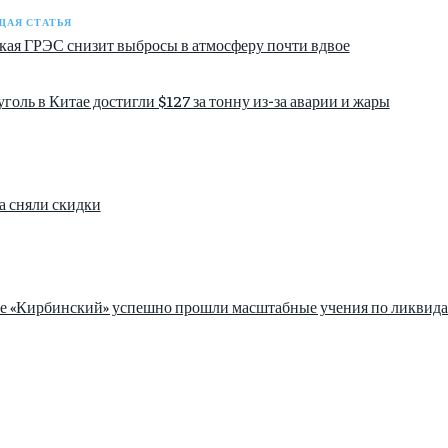
АЯ СТАТЬЯ
кая ГРЭС снизит выбросы в атмосферу почти вдвое
голь в Китае достигли $127 за тонну из-за аварии и жары
а сняли скидки
зе «Кирбинский» успешно прошли масштабные учения по ликвида