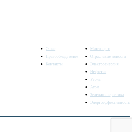
О нас
Минэнерго
Правообладателям
Отраслевые новости
Контакты
Электроэнергия
ы также
Нефтегаз
Уголь
Атом
Зеленая энергетика
Энергоэффективность