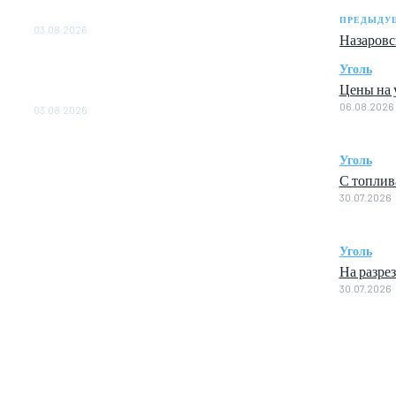
ОБЕСПЕЧЕНО ДО 2028 ГОДА
ПРЕДЫДУЩ
03.08.2026
Назаровс
«Роснефть» вносит вклад в изучение и
Уголь
сохранение популяции дикого северного
Цены на у
оленя в России
06.08.2026
03.08.2026
Уголь
С топлив
30.07.2026
Уголь
На разре
30.07.2026