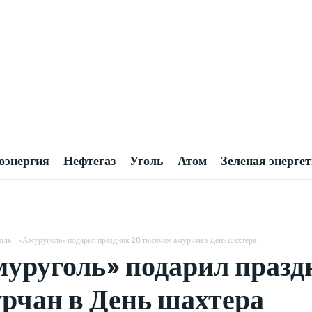
оэнергия
Нефтегаз
Уголь
Атом
Зеленая энерге
оль
«Амуруголь» подарил праздник 20 тысячам амурчан в День шахтера
уруголь» подарил празд
рчан в День шахтера