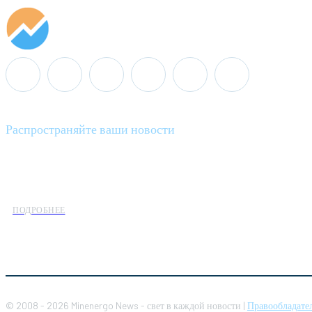
Распространяйте ваши новости
Minenergo News - ваш надежный источник последних новостей 
предлагаем широкое распространение новостей организациям э
ПОДРОБНЕЕ
© 2008 - 2026 Minenergo News - свет в каждой новости |
Правообладате