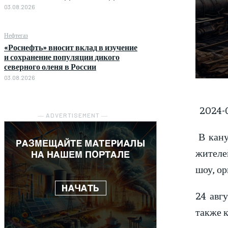
03.08.2026
Нефтегаз
«Роснефть» вносит вклад в изучение
и сохранение популяции дикого
северного оленя в России
03.08.2026
2024-0
― ADVERTISEMENT ―
В кану
жителе
шоу, ор
24 авг
также к