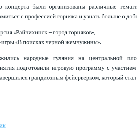
 концерта были организованы различные темати
миться с профессией горняка и узнать больше о добы
рсия «Райчихинск – город горняков»,
т-игры «В поисках черной жемчужины».
жились народные гуляния на центральной пло
иятия подготовили игровую программу с участием 
завершился грандиозным фейерверком, который стал
ик