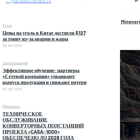
﹢ ДОБАВИТЬ НОВОСТЬ
Minener
Уголь
Цены на уголь в Китае достигли $127
за тонну из-за аварии и жары
06.08.2026
Электроэнергия
Эффективное обучение: партнеры
«Сетевой компании» удваивают
выпуск продукции и снижают потери
05.08.2026
Минэнерго
ТЕХНИЧЕСКОЕ
ОБСЛУЖИВАНИЕ
КОНВЕРТОРНЫХ ПОДСТАНЦИЙ
ПРОЕКТА «CASA-1000»
ОБЕСПЕЧЕНО ДО 2028 ГОДА