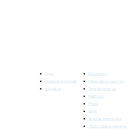
О нас
Минэнерго
Правообладателям
Отраслевые новости
Контакты
Электроэнергия
ы также
Нефтегаз
Уголь
Атом
Зеленая энергетика
Энергоэффективность