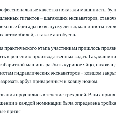
офессиональные качества показали машинисты бульдо
ленных гигантов – шагающих экскаваторов, станочн
лексные бригады по выпуску литья, машинисты тепло
х автомобилей, а также автобусов.
я практического этапа участникам пришлось проявит
ить к решению производственных задач. Так, машин
габаритной машины разбить куриное яйцо, находяще
стам гидравлических экскаваторов – ковшом закры
разрезать арбуз приваренным к ковшу ножом.
вания продлились в течение трех дней. В них приня
ршении в каждой номинации была определена тройка
ые призы.