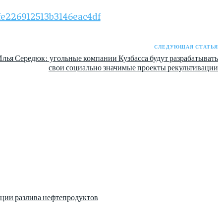
fe226912513b3146eac4df
СЛЕДУЮЩАЯ СТАТЬЯ
Илья Середюк: угольные компании Кузбасса будут разрабатывать
свои социально значимые проекты рекультивации
ции разлива нефтепродуктов