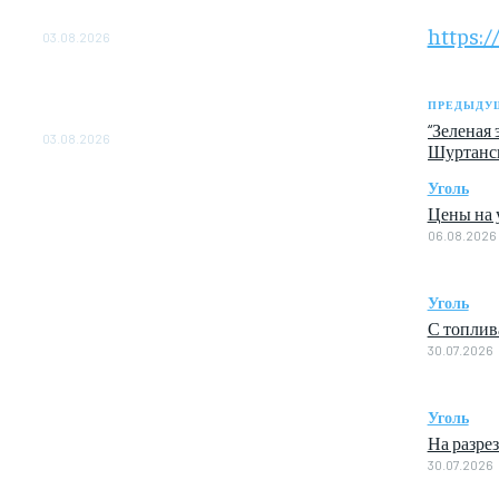
ОБЕСПЕЧЕНО ДО 2028 ГОДА
https:
03.08.2026
«Роснефть» вносит вклад в изучение и
сохранение популяции дикого северного
ПРЕДЫДУЩ
оленя в России
“Зеленая 
03.08.2026
Шуртанск
Уголь
Цены на у
06.08.2026
Уголь
С топлив
30.07.2026
Уголь
На разре
30.07.2026