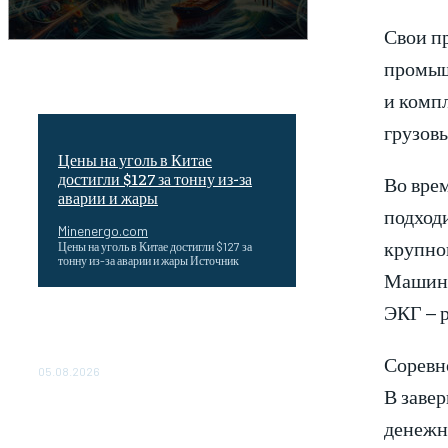
Свои пр
промыш
и комп
грузовы
Цены на уголь в Китае
достигли $127 за тонну из-за
Во врем
аварии и жары
подход
Minenergo.com
крупно
Цены на уголь в Китае достигли $127 за
тонну из-за аварии и жары Источник
Машини
ЭКГ – 
Эффективное обучение: партнеры
«Сетевой компании» удваивают выпуск
продукции и снижают потери
Соревно
05.08.2026
В заве
ТЕХНИЧЕСКОЕ ОБСЛУЖИВАНИЕ
денежн
КОНВЕРТОРНЫХ ПОДСТАНЦИЙ
ПРОЕКТА «CASA-1000»