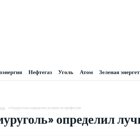
оэнергия
Нефтегаз
Уголь
Атом
Зеленая энерге
оль
«Амуруголь» определил лучших по профессии
уруголь» определил луч