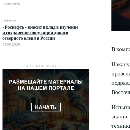
03.08.2026
Нефтегаз
«Роснефть» вносит вклад в изучение
и сохранение популяции дикого
северного оленя в России
03.08.2026
В комп
Накану
― ADVERTISEMENT ―
провел
подразд
Восточ
Испытан
знание
техник