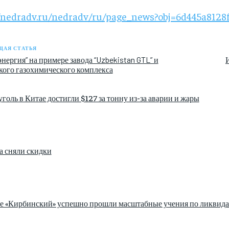
//nedradv.ru/nedradv/ru/page_news?obj=6d445a8128
АЯ СТАТЬЯ
энергия” на примере завода “Uzbekistan GTL” и
ого газохимического комплекса
голь в Китае достигли $127 за тонну из-за аварии и жары
а сняли скидки
зе «Кирбинский» успешно прошли масштабные учения по ликвида