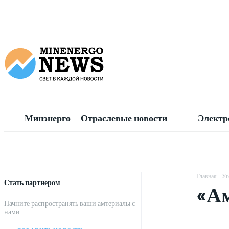
Минэнерго
Отраслевые новости
Электр
Главная
Уг
Стать партнером
«Ам
Начните распространять ваши амтериалы с
нами