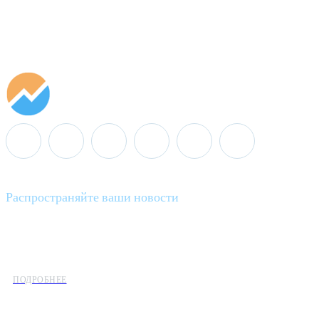
Распространяйте ваши новости
Minenergo News - ваш надежный источник последних новостей 
предлагаем широкое распространение новостей организациям э
ПОДРОБНЕЕ