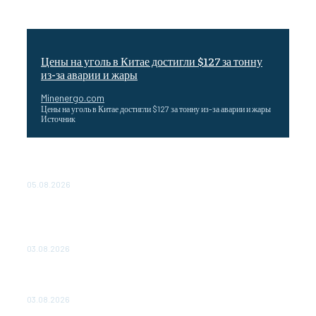
Цены на уголь в Китае достигли $127 за тонну
из-за аварии и жары
Minenergo.com
Цены на уголь в Китае достигли $127 за тонну из-за аварии и жары
Источник
Эффективное обучение: партнеры «Сетевой компании»
удваивают выпуск продукции и снижают потери
05.08.2026
ТЕХНИЧЕСКОЕ ОБСЛУЖИВАНИЕ КОНВЕРТОРНЫХ
ПОДСТАНЦИЙ ПРОЕКТА «CASA-1000» ОБЕСПЕЧЕНО
ДО 2028 ГОДА
03.08.2026
«Роснефть» вносит вклад в изучение и сохранение
популяции дикого северного оленя в России
03.08.2026