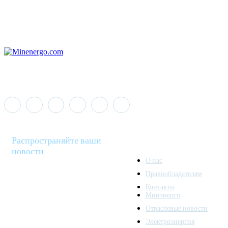
Распространяйте ваши
новости
О нас
Правообладателям
Minenergo News - ваш
Контакты
надежный источник
Минэнерго
последних новостей и
Отраслевые новости
аналитики о развитии
Электроэнергия
топливно-энергетического