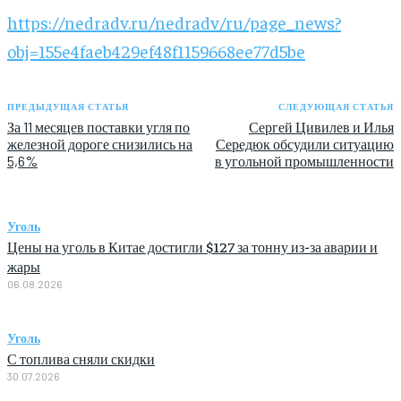
https://nedradv.ru/nedradv/ru/page_news?
obj=155e4faeb429ef48f1159668ee77d5be
ПРЕДЫДУЩАЯ СТАТЬЯ
СЛЕДУЮЩАЯ СТАТЬЯ
За 11 месяцев поставки угля по
Сергей Цивилев и Илья
железной дороге снизились на
Середюк обсудили ситуацию
5,6%
в угольной промышленности
Уголь
Цены на уголь в Китае достигли $127 за тонну из-за аварии и
жары
06.08.2026
Уголь
С топлива сняли скидки
30.07.2026