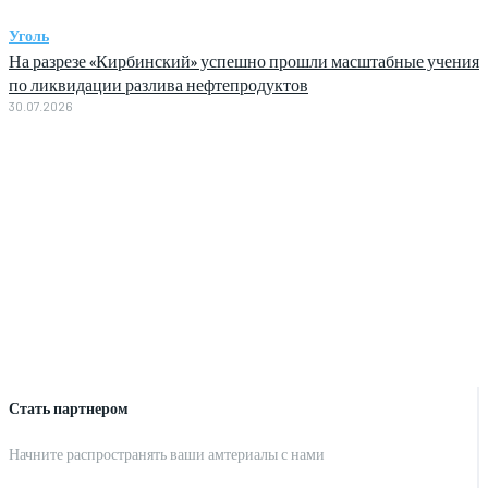
Уголь
На разрезе «Кирбинский» успешно прошли масштабные учения
по ликвидации разлива нефтепродуктов
30.07.2026
Стать партнером
Начните распространять ваши амтериалы с нами