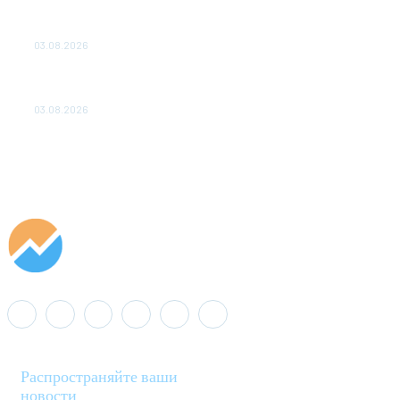
ПОДСТАНЦИЙ ПРОЕКТА «CASA-1000» ОБЕСПЕЧЕНО
ДО 2028 ГОДА
03.08.2026
«Роснефть» вносит вклад в изучение и сохранение
популяции дикого северного оленя в России
03.08.2026
Распространяйте ваши
новости