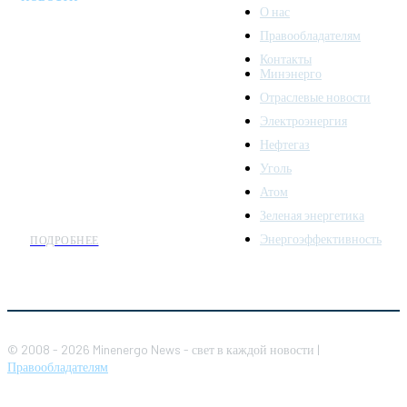
О нас
Правообладателям
Minenergo News - ваш
Контакты
надежный источник
Минэнерго
последних новостей и
Отраслевые новости
аналитики о развитии
Электроэнергия
топливно-энергетического
комплекса. Мы также
Нефтегаз
предлагаем широкое
Уголь
распространение новостей
Атом
организациям энергетики.
Зеленая энергетика
Энергоэффективность
ПОДРОБНЕЕ
© 2008 - 2026 Minenergo News - свет в каждой новости |
Правообладателям