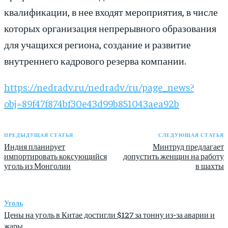
квалификации, в нее входят мероприятия, в числе
которых организация непрерывного образования
для учащихся региона, создание и развитие
внутреннего кадрового резерва компании.
https://nedradv.ru/nedradv/ru/page_news?
obj=89f47f874bf30e43d99b851043aea92b
ПРЕДЫДУЩАЯ СТАТЬЯ
СЛЕДУЮЩАЯ СТАТЬЯ
Индия планирует
Минтруд предлагает
импортировать коксующийся
допустить женщин на работу
уголь из Монголии
в шахты
Уголь
Цены на уголь в Китае достигли $127 за тонну из-за аварии и
жары