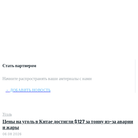
Стать партнером
Начните распространять ваши амтериалы с нами
﹢ ДОБАВИТЬ НОВОСТЬ
Уголь
Цены на уголь в Китае достигли $127 за тонну из-за аварии
и жары
06.08.2026