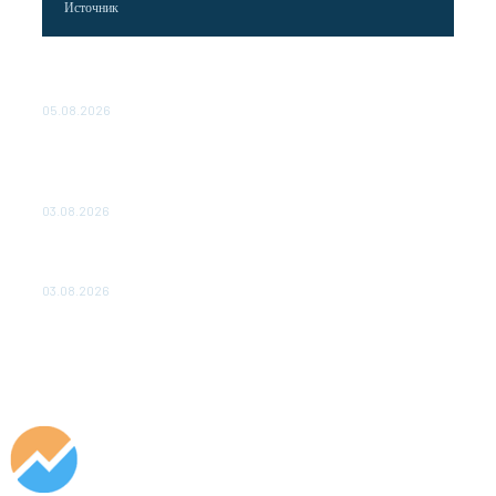
Источник
Эффективное обучение: партнеры «Сетевой компании»
удваивают выпуск продукции и снижают потери
05.08.2026
ТЕХНИЧЕСКОЕ ОБСЛУЖИВАНИЕ КОНВЕРТОРНЫХ
ПОДСТАНЦИЙ ПРОЕКТА «CASA-1000» ОБЕСПЕЧЕНО
ДО 2028 ГОДА
03.08.2026
«Роснефть» вносит вклад в изучение и сохранение
популяции дикого северного оленя в России
03.08.2026