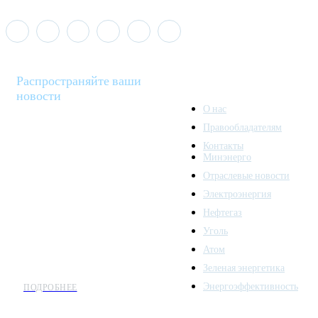
Распространяйте ваши
новости
О нас
Правообладателям
Minenergo News - ваш
Контакты
надежный источник
Минэнерго
последних новостей и
Отраслевые новости
аналитики о развитии
Электроэнергия
топливно-энергетического
комплекса. Мы также
Нефтегаз
предлагаем широкое
Уголь
распространение новостей
Атом
организациям энергетики.
Зеленая энергетика
Энергоэффективность
ПОДРОБНЕЕ