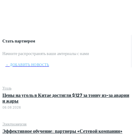
Стать партнером
Начните распространять ваши амтериалы с нами
﹢ ДОБАВИТЬ НОВОСТЬ
Уголь
Цены на уголь в Китае достигли $127 за тонну из-за аварии
и жары
06.08.2026
Электроэнергия
Эффективное обучение: партнеры «Сетевой компании»