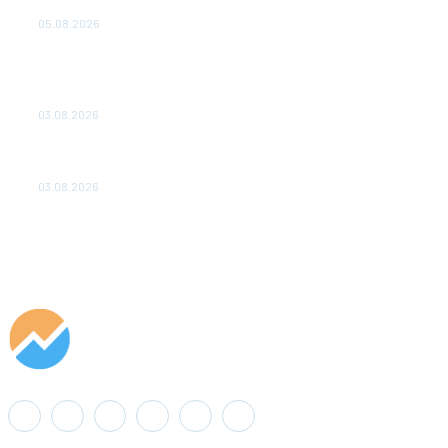
удваивают выпуск продукции и снижают потери
05.08.2026
ТЕХНИЧЕСКОЕ ОБСЛУЖИВАНИЕ КОНВЕРТОРНЫХ
ПОДСТАНЦИЙ ПРОЕКТА «CASA-1000» ОБЕСПЕЧЕНО
ДО 2028 ГОДА
03.08.2026
«Роснефть» вносит вклад в изучение и сохранение
популяции дикого северного оленя в России
03.08.2026