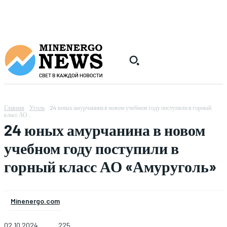
Главная
Уголь
24 юных амурчанина в новом учебном году поступили в горный
класс АО...
24 юных амурчанина в новом
учебном году поступили в
горный класс АО «Амуруголь»
Minenergo.com
02.10.2024
225