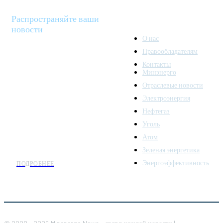
Распространяйте ваши
новости
О нас
Правообладателям
Minenergo News - ваш
Контакты
надежный источник
Минэнерго
последних новостей и
Отраслевые новости
аналитики о развитии
Электроэнергия
топливно-энергетического
комплекса. Мы также
Нефтегаз
предлагаем широкое
Уголь
распространение новостей
Атом
организациям энергетики.
Зеленая энергетика
Энергоэффективность
ПОДРОБНЕЕ