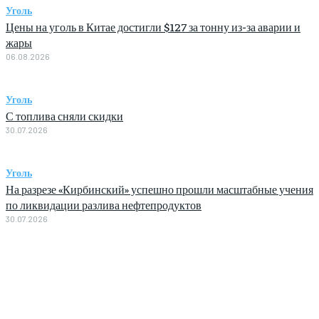
Уголь
Цены на уголь в Китае достигли $127 за тонну из-за аварии и
жары
06.08.2026
Уголь
С топлива сняли скидки
30.07.2026
Уголь
На разрезе «Кирбинский» успешно прошли масштабные учения
по ликвидации разлива нефтепродуктов
30.07.2026