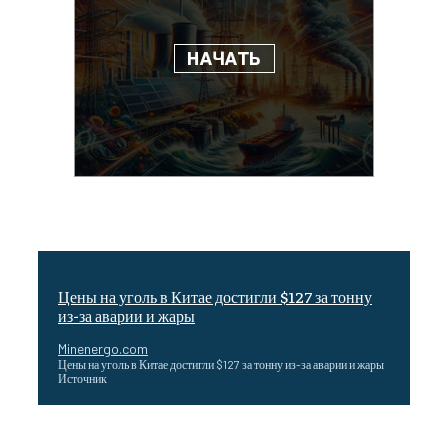
Цены на уголь в Китае достигли $127 за тонну
из-за аварии и жары
Minenergo.com
Цены на уголь в Китае достигли $127 за тонну из-за аварии и жары
Источник
Эффективное обучение: партнеры «Сетевой компании»