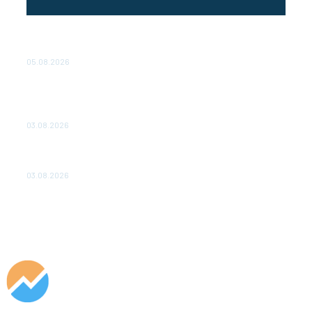
Эффективное обучение: партнеры «Сетевой компании»
удваивают выпуск продукции и снижают потери
05.08.2026
ТЕХНИЧЕСКОЕ ОБСЛУЖИВАНИЕ КОНВЕРТОРНЫХ
ПОДСТАНЦИЙ ПРОЕКТА «CASA-1000» ОБЕСПЕЧЕНО
ДО 2028 ГОДА
03.08.2026
«Роснефть» вносит вклад в изучение и сохранение
популяции дикого северного оленя в России
03.08.2026