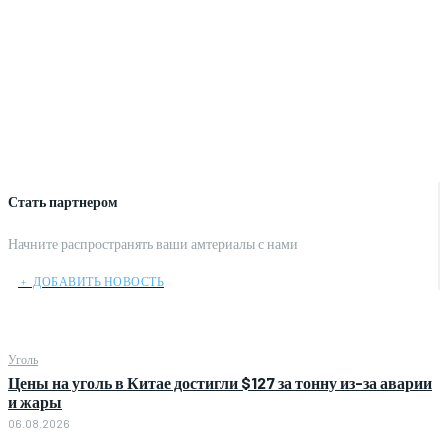
Стать партнером
Начните распространять ваши амтериалы с нами
﹢ ДОБАВИТЬ НОВОСТЬ
Уголь
Цены на уголь в Китае достигли $127 за тонну из-за аварии
и жары
06.08.2026