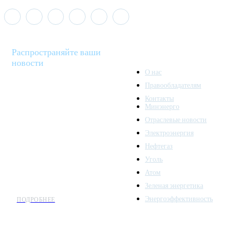
Распространяйте ваши
новости
О нас
Правообладателям
Minenergo News - ваш
Контакты
надежный источник
Минэнерго
последних новостей и
Отраслевые новости
аналитики о развитии
Электроэнергия
топливно-энергетического
комплекса. Мы также
Нефтегаз
предлагаем широкое
Уголь
распространение новостей
Атом
организациям энергетики.
Зеленая энергетика
Энергоэффективность
ПОДРОБНЕЕ