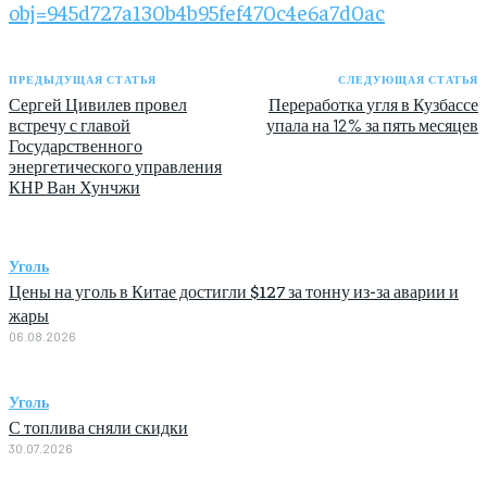
obj=945d727a130b4b95fef470c4e6a7d0ac
ПРЕДЫДУЩАЯ СТАТЬЯ
СЛЕДУЮЩАЯ СТАТЬЯ
Сергей Цивилев провел
Переработка угля в Кузбассе
встречу с главой
упала на 12% за пять месяцев
Государственного
энергетического управления
КНР Ван Хунчжи
Уголь
Цены на уголь в Китае достигли $127 за тонну из-за аварии и
жары
06.08.2026
Уголь
С топлива сняли скидки
30.07.2026