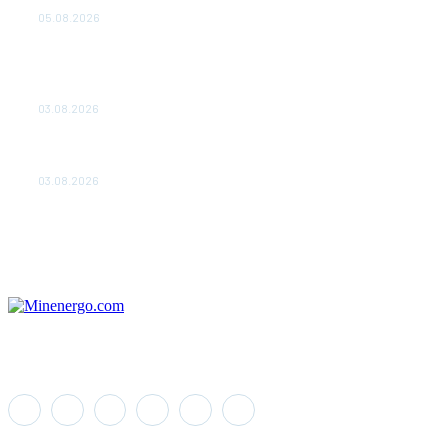
удваивают выпуск продукции и снижают потери
05.08.2026
ТЕХНИЧЕСКОЕ ОБСЛУЖИВАНИЕ КОНВЕРТОРНЫХ
ПОДСТАНЦИЙ ПРОЕКТА «CASA-1000» ОБЕСПЕЧЕНО
ДО 2028 ГОДА
03.08.2026
«Роснефть» вносит вклад в изучение и сохранение
популяции дикого северного оленя в России
03.08.2026