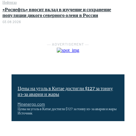
Нефтегаз
«Роснефть» вносит вклад в изучение и сохранение
популяции дикого северного оленя в России
03.08.2026
― ADVERTISEMENT ―
Цены на уголь в Китае достигли $127 за тонну
из-за аварии и жары
Minenergo.com
Цены на уголь в Китае достигли $127 за тонну из-за аварии и жары
Источник
Эффективное обучение: партнеры «Сетевой компании»