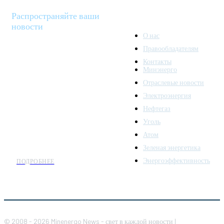
Распространяйте ваши
новости
О нас
Правообладателям
Minenergo News - ваш
Контакты
надежный источник
Минэнерго
последних новостей и
Отраслевые новости
аналитики о развитии
Электроэнергия
топливно-энергетического
комплекса. Мы также
Нефтегаз
предлагаем широкое
Уголь
распространение новостей
Атом
организациям энергетики.
Зеленая энергетика
Энергоэффективность
ПОДРОБНЕЕ
© 2008 - 2026 Minenergo News - свет в каждой новости |