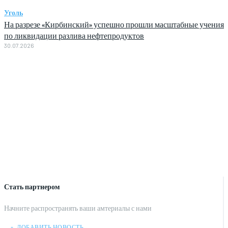
Уголь
На разрезе «Кирбинский» успешно прошли масштабные учения
по ликвидации разлива нефтепродуктов
30.07.2026
Стать партнером
Начните распространять ваши амтериалы с нами
﹢ ДОБАВИТЬ НОВОСТЬ