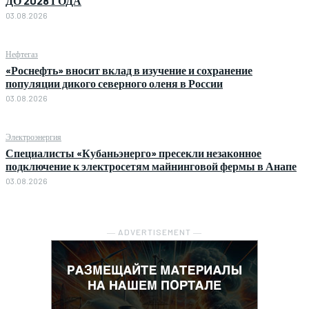
ДО 2028 ГОДА
03.08.2026
Нефтегаз
«Роснефть» вносит вклад в изучение и сохранение
популяции дикого северного оленя в России
03.08.2026
Электроэнергия
Специалисты «Кубаньэнерго» пресекли незаконное
подключение к электросетям майнинговой фермы в Анапе
03.08.2026
― ADVERTISEMENT ―