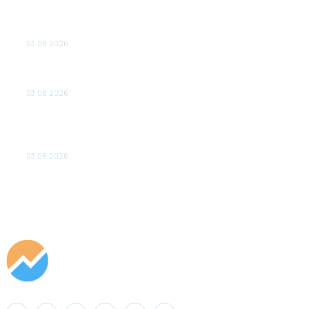
ТЕХНИЧЕСКОЕ ОБСЛУЖИВАНИЕ КОНВЕРТОРНЫХ
ПОДСТАНЦИЙ ПРОЕКТА «CASA-1000» ОБЕСПЕЧЕНО
ДО 2028 ГОДА
03.08.2026
«Роснефть» вносит вклад в изучение и сохранение
популяции дикого северного оленя в России
03.08.2026
Специалисты «Кубаньэнерго» пресекли незаконное
подключение к электросетям майнинговой фермы в
Анапе
03.08.2026