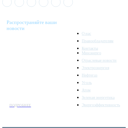
Распространяйте ваши
новости
О нас
Правообладателям
Minenergo News - ваш
Контакты
надежный источник
Минэнерго
последних новостей и
Отраслевые новости
аналитики о развитии
Электроэнергия
топливно-энергетического
комплекса. Мы также
Нефтегаз
предлагаем широкое
Уголь
распространение новостей
Атом
организациям энергетики.
Зеленая энергетика
Энергоэффективность
ПОДРОБНЕЕ