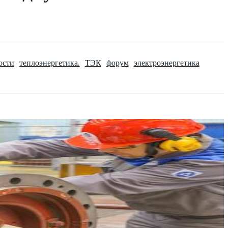
ости
теплоэнергетика.
ТЭК
форум
электроэнергетика