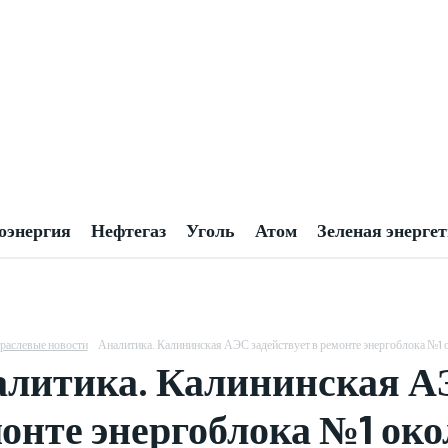
оэнергия
Нефтегаз
Уголь
Атом
Зеленая энерге
раслевые новости
Аналитика. Калининская АЭС задействует в ремонте энергоблока №1 
литика. Калининская АЭ
онте энергоблока №1 око