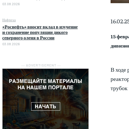
03.08.2026
16.02.2
Нефтегаз
«Роснефть» вносит вклад в изучение
и сохранение популяции дикого
15 февр
северного оленя в России
03.08.2026
дивизио
― ADVERTISEMENT ―
В ходе
реактор
трубок 