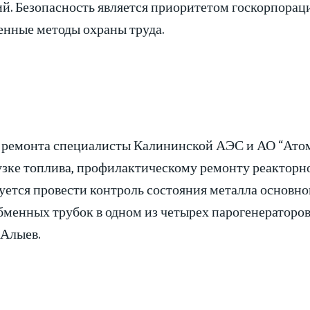
й. Безопасность является приоритетом госкорпораци
енные методы охраны труда.
е ремонта специалисты Калининской АЭС и АО “Ато
узке топлива, профилактическому ремонту реакторно
ется провести контроль состояния металла основног
бменных трубок в одном из четырех парогенераторо
 Алыев.