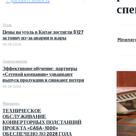
﹢ ДОБАВИТЬ НОВОСТЬ
спе
Уголь
Цены на уголь в Китае достигли $127
за тонну из-за аварии и жары
Minener
06.08.2026
Электроэнергия
Эффективное обучение: партнеры
«Сетевой компании» удваивают
выпуск продукции и снижают потери
05.08.2026
Минэнерго
ТЕХНИЧЕСКОЕ
ОБСЛУЖИВАНИЕ
КОНВЕРТОРНЫХ ПОДСТАНЦИЙ
ПРОЕКТА «CASA-1000»
ОБЕСПЕЧЕНО ДО 2028 ГОДА