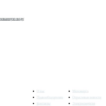
трованную воду
О нас
Минэнерго
Правообладателям
Отраслевые новости
Контакты
Электроэнергия