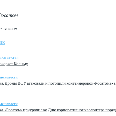
Росатом
е также:
ик
АЯ СТАТЬЯ
окоряет Колыму
ые новости
а. Дроны ВСУ атаковали и потопили контейнеровоз «Росатома» в
ые новости
а. «Росатом» приурочил ко Дню корпоративного волонтера поря