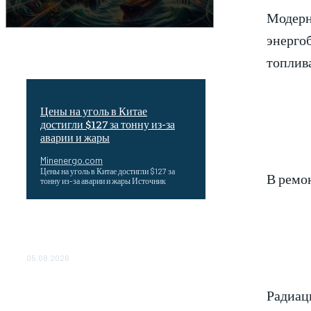
Модерн
энергоб
топлив
Цены на уголь в Китае
достигли $127 за тонну из-за
аварии и жары
Minenergo.com
Цены на уголь в Китае достигли $127 за
В ремо
тонну из-за аварии и жары Источник
Эффективное обучение: партнеры
«Сетевой компании» удваивают выпуск
продукции и снижают потери
05.08.2026
ТЕХНИЧЕСКОЕ ОБСЛУЖИВАНИЕ
Радиац
КОНВЕРТОРНЫХ ПОДСТАНЦИЙ
ПРОЕКТА «CASA-1000»