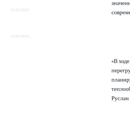
значени
ОБЕСПЕЧЕНО ДО 2028 ГОДА
03.08.2026
соврем
«Роснефть» вносит вклад в изучение и
сохранение популяции дикого северного
оленя в России
03.08.2026
«В ход
перегр
планиру
теплоо
Руслан