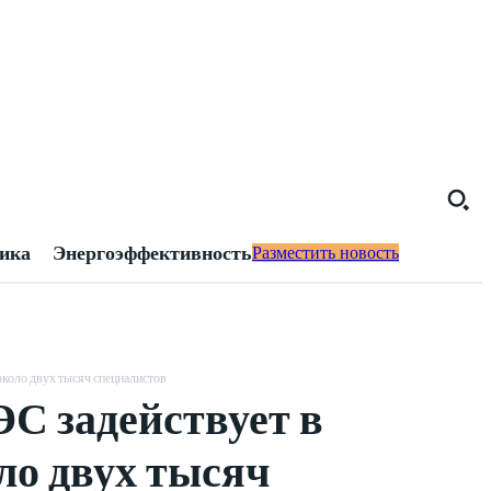
тика
Энергоэффективность
Разместить новость
около двух тысяч специалистов
С задействует в
ло двух тысяч