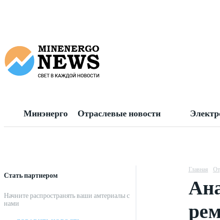
Минэнерго
Отраслевые новости
Электр
Главная
От
Стать партнером
Ана
Начните распространять ваши амтериалы с
рем
нами