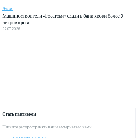
Атом
Машиностроители «Росатома» сдали в банк крови более 9
литров крови
27.07.2026
Стать партнером
Начните распространять ваши амтериалы с нами