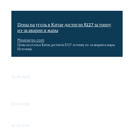
Цены на уголь в Китае достигли $127 за тонну
из-за аварии и жары
Minenergo.com
Цены на уголь в Китае достигли $127 за тонну из-за аварии и жары
Источник
Эффективное обучение: партнеры «Сетевой компании»
удваивают выпуск продукции и снижают потери
05.08.2026
ТЕХНИЧЕСКОЕ ОБСЛУЖИВАНИЕ КОНВЕРТОРНЫХ
ПОДСТАНЦИЙ ПРОЕКТА «CASA-1000» ОБЕСПЕЧЕНО
ДО 2028 ГОДА
03.08.2026
«Роснефть» вносит вклад в изучение и сохранение
популяции дикого северного оленя в России
03.08.2026