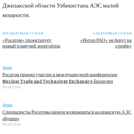
Джизакской области Узбекистана АЭС малой
мощности.
ПРЕДЫДУЩАЯ СТАТЬЯ
СЛЕДУЮЩАЯ СТАТЬЯ
«Росатом» проектирует
«Интер РАО» не берут на
новый плавучий энергоблок
стройку
Атом
Росатом принял участие в международной конференции
Nuclear Trade and Technology Exchange в Бразилии
03.08.2026
Атом
Специалисты Росатома начали возвращаться на иранскую АЭС
«Бушер»
03.08.2026