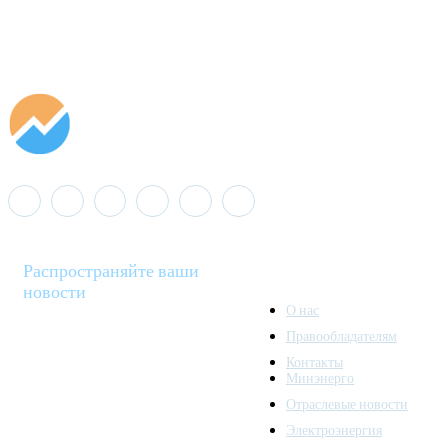
Распространяйте ваши
новости
О нас
Правообладателям
Minenergo News - ваш
Контакты
надежный источник
Минэнерго
последних новостей и
Отраслевые новости
аналитики о развитии
Электроэнергия
топливно-энергетического