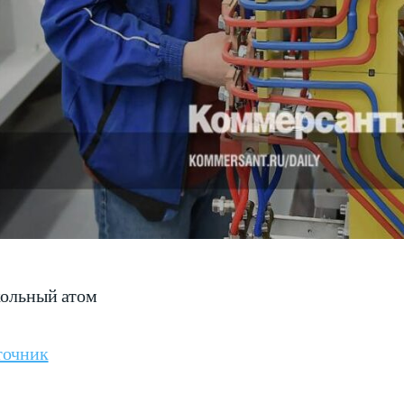
ольный атом
точник