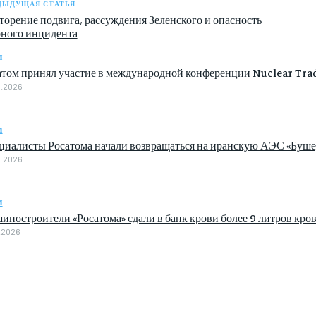
ДЫДУЩАЯ СТАТЬЯ
торение подвига, рассуждения Зеленского и опасность
рного инцидента
м
атом принял участие в международной конференции Nuclear Tra
8.2026
м
циалисты Росатома начали возвращаться на иранскую АЭС «Буше
8.2026
м
иностроители «Росатома» сдали в банк крови более 9 литров кро
.2026