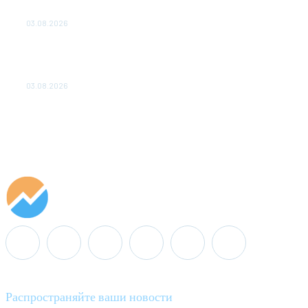
ОБЕСПЕЧЕНО ДО 2028 ГОДА
03.08.2026
«Роснефть» вносит вклад в изучение и
сохранение популяции дикого северного
оленя в России
03.08.2026
Распространяйте ваши новости