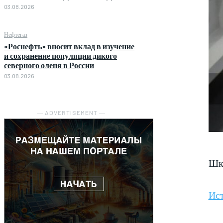
03.08.2026
Нефтегаз
«Роснефть» вносит вклад в изучение
и сохранение популяции дикого
северного оленя в России
03.08.2026
― ADVERTISEMENT ―
Шк
Ис