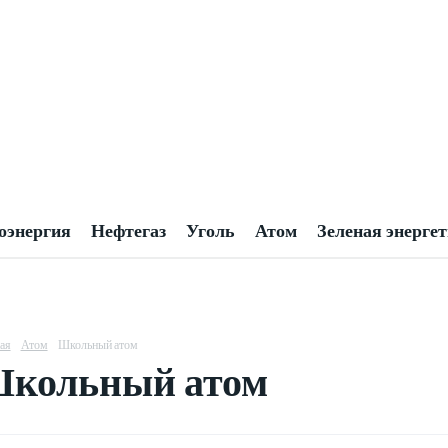
оэнергия
Нефтегаз
Уголь
Атом
Зеленая энерге
ая
Атом
Школьный атом
кольный атом