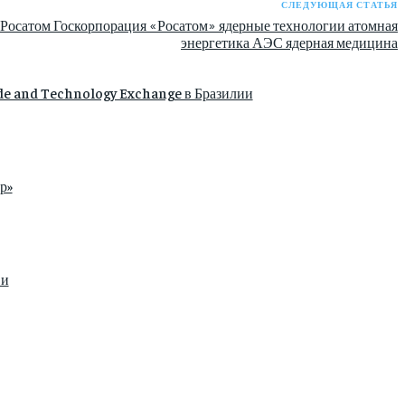
СЛЕДУЮЩАЯ СТАТЬЯ
Росатом Госкорпорация «Росатом» ядерные технологии атомная
энергетика АЭС ядерная медицина
de and Technology Exchange в Бразилии
р»
ви