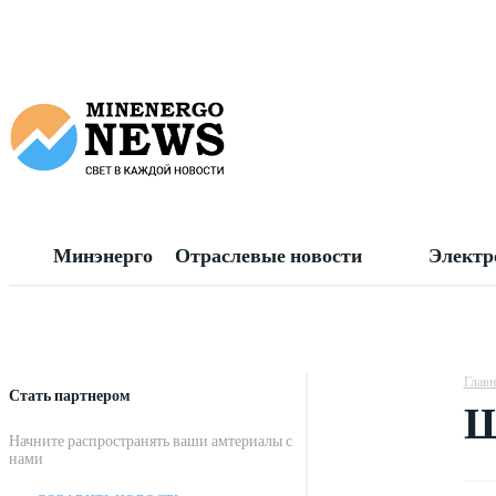
Минэнерго
Отраслевые новости
Электр
Главн
Стать партнером
Ш
Начните распространять ваши амтериалы с
нами