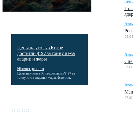
ПРЕ
Пов
яде
Ато
Рос
03.0
Цены на уголь в Китае
достигли $127 за тонну из-за
Ато
аварии и жары
Спе
03.0
Minenergo.com
Цены на уголь в Китае достигли $127 за
тонну из-за аварии и жары Источник
Ато
Маш
Эффективное обучение: партнеры
27.07
«Сетевой компании» удваивают выпуск
продукции и снижают потери
05.08.2026
ТЕХНИЧЕСКОЕ ОБСЛУЖИВАНИЕ
КОНВЕРТОРНЫХ ПОДСТАНЦИЙ
ПРОЕКТА «CASA-1000»