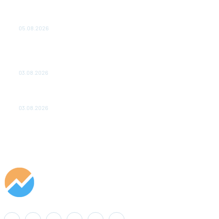
Эффективное обучение: партнеры «Сетевой компании»
удваивают выпуск продукции и снижают потери
05.08.2026
ТЕХНИЧЕСКОЕ ОБСЛУЖИВАНИЕ КОНВЕРТОРНЫХ
ПОДСТАНЦИЙ ПРОЕКТА «CASA-1000» ОБЕСПЕЧЕНО
ДО 2028 ГОДА
03.08.2026
«Роснефть» вносит вклад в изучение и сохранение
популяции дикого северного оленя в России
03.08.2026