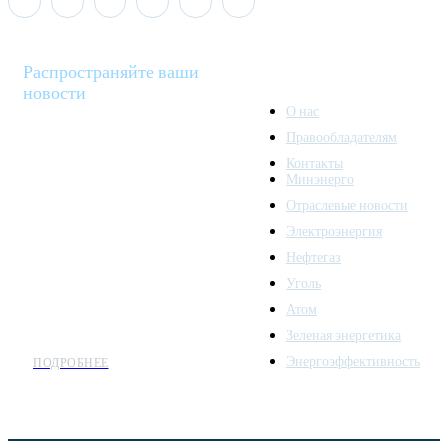
Распространяйте ваши
новости
О нас
Правообладателям
Minenergo News - ваш
Контакты
надежный источник
Минэнерго
последних новостей и
Отраслевые новости
аналитики о развитии
Электроэнергия
топливно-энергетического
комплекса. Мы также
Нефтегаз
предлагаем широкое
Уголь
распространение новостей
Атом
организациям энергетики.
Зеленая энергетика
Энергоэффективность
ПОДРОБНЕЕ