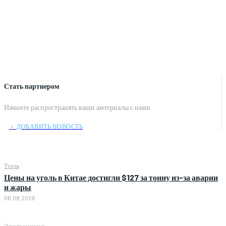
Стать партнером
Начните распространять ваши амтериалы с нами
﹢ ДОБАВИТЬ НОВОСТЬ
Уголь
Цены на уголь в Китае достигли $127 за тонну из-за аварии
и жары
06.08.2026
Электроэнергия