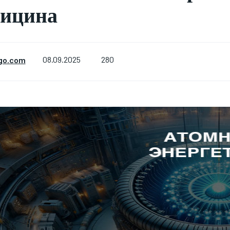
дицина
280
go.com
08.09.2025