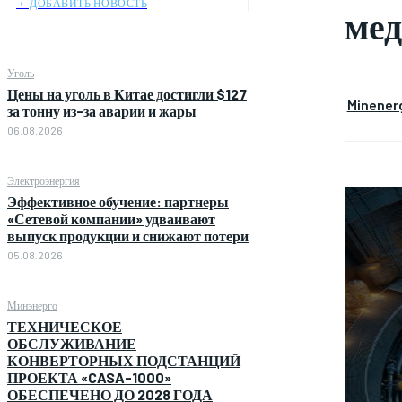
﹢ ДОБАВИТЬ НОВОСТЬ
ме
Уголь
Цены на уголь в Китае достигли $127
Minener
за тонну из-за аварии и жары
06.08.2026
Электроэнергия
Эффективное обучение: партнеры
«Сетевой компании» удваивают
выпуск продукции и снижают потери
05.08.2026
Минэнерго
ТЕХНИЧЕСКОЕ
ОБСЛУЖИВАНИЕ
КОНВЕРТОРНЫХ ПОДСТАНЦИЙ
ПРОЕКТА «CASA-1000»
ОБЕСПЕЧЕНО ДО 2028 ГОДА