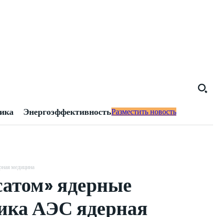
тика
Энергоэффективность
Разместить новость
рная медицина
сатом» ядерные
тика АЭС ядерная