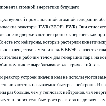
мпонента атомной энергетики будущего
ществующей промышленной атомной генерации обес
тические реакторы (PWR (ВВЭР), BWR). Они относятс
ой зоне поддерживают нейтроны с энергией, как п
То есть это нейтроны, которые растеряли кинетичес
ьного вещества-замедлителя. В ВВЭР в качестве так
сителем и рабочим телом для генерации пара, на ко
рбинном цикле вырабатывают электрический ток.
 реактор устроен иначе: в нем не используются зам
еспечивают так называемые быстрые нейтроны. Их эн
ы раз больше, чем у тепловых нейтронов, чья энерг
ьку теплоноситель быстрого реактора не должен за