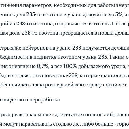
тижения параметров, необходимых для работы энерг
нию доля 235-го изотопа в уране доводится до 5%, 
ий из 238-го изотопа, отправляется в отвалы. После
ая доля 238-го изотопа превращается в новый деля
трых же нейтронов на уране-238 получается делящи
бходимости в подпитке изотопом урана-235. Таким о
ия энергии не 0,7%, а все 100% добываемого урана,
Одних только отвалов урана-238, которые скопились 
беспечивать электроэнергией всю страну сотни лет.
изводство и переработка
трых реакторах может достигаться полное либо расш
и могут нарабатывать столько же, либо больше «гор