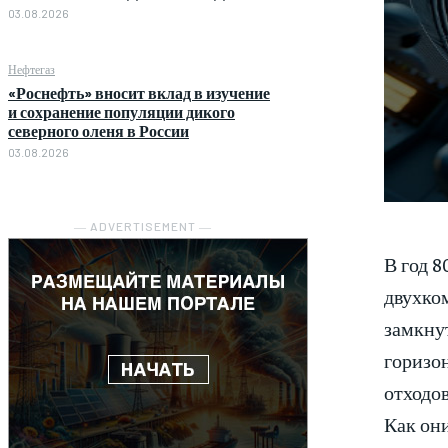
03.08.2026
Нефтегаз
«Роснефть» вносит вклад в изучение
и сохранение популяции дикого
северного оленя в России
03.08.2026
― ADVERTISEMENT ―
В год 
двухко
замкну
горизо
отходов
Как они