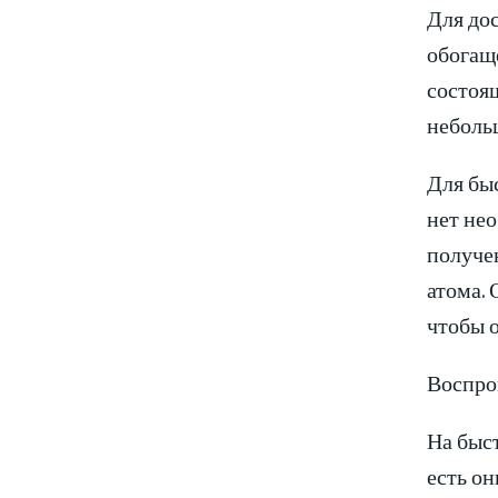
Для дос
обогаще
состоящ
небольш
Для быс
нет нео
получен
атома. 
чтобы о
Воспро
На быс
есть он