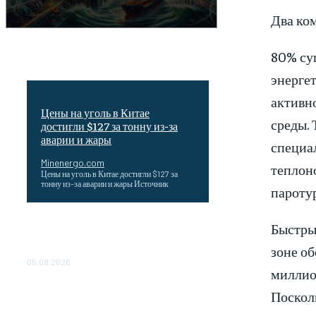
Два ко
80% су
энерге
активн
Цены на уголь в Китае
среды. 
достигли $127 за тонну из-за
аварии и жары
специал
Minenergo.com
теплоно
Цены на уголь в Китае достигли $127 за
тонну из-за аварии и жары Источник
пароту
Эффективное обучение: партнеры
Быстрый
«Сетевой компании» удваивают выпуск
зоне об
продукции и снижают потери
05.08.2026
миллион
ТЕХНИЧЕСКОЕ ОБСЛУЖИВАНИЕ
Поскол
КОНВЕРТОРНЫХ ПОДСТАНЦИЙ
ПРОЕКТА «CASA-1000»