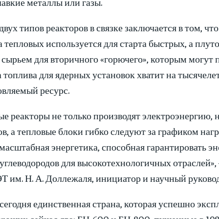
авкие металлы или газы.
двух типов реакторов в связке заключается в том, чт
а тепловых используется для старта быстрых, а плу
сырьем для вторичного «горючего», которым могут п
 топлива для ядерных установок хватит на тысячеле
овляемый ресурс.
е реакторы не только производят электроэнергию, 
в, а тепловые блоки гибко следуют за графиком нагр
масштабная энергетика, способная гарантировать эн
углеводородов для высокотехнологичных отраслей»,
 им. Н. А. Доллежаля, инициатор и научный руковод
 сегодня единственная страна, которая успешно эк
ующих сейчас два: БН-600 и БН-800, пущенные в 198