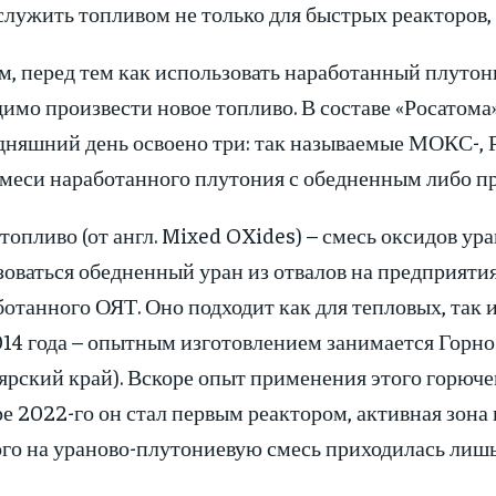
лужить топливом не только для быстрых реакторов, 
, перед тем как использовать наработанный плутон
имо произвести новое топливо. В составе «Росатома»
одняшний день освоено три: так называемые МОКС-,
смеси наработанного плутония с обедненным либо п
пливо (от англ. Mixed OXides) – смесь оксидов ура
оваться обедненный уран из отвалов на предприяти
ботанного ОЯТ. Оно подходит как для тепловых, так
2014 года – опытным изготовлением занимается Горн
ярский край). Вскоре опыт применения этого горюче
ре 2022-го он стал первым реактором, активная зон
ого на ураново-плутониевую смесь приходилась лишь