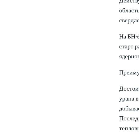
област
свердл
На БН-
старт 
ядерног
Преиму
Достоин
урана в
добывае
Последн
тепловы