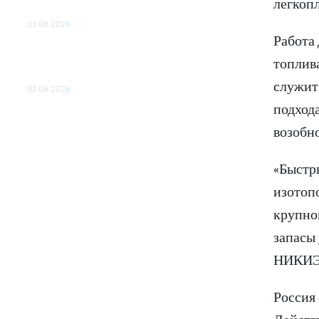
легкопл
ОБЕСПЕЧЕНО ДО 2028 ГОДА
03.08.2026
Работа 
«Роснефть» вносит вклад в изучение и
топлив
сохранение популяции дикого северного
оленя в России
служит 
03.08.2026
подхода
возобн
«Быстры
изотопо
крупно
запасы 
НИКИЭТ
Россия
Действ