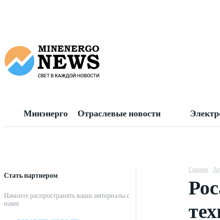
Минэнерго
Отраслевые новости
Электр
Главная
Ат
Стать партнером
Рос
Начните распространять ваши амтериалы с
тех
нами