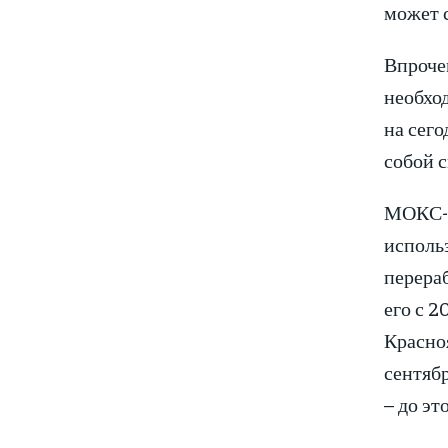
может с
Впрочем
необход
на сег
собой 
МОКС-то
использ
перера
его с 
Красно
сентяб
– до эт