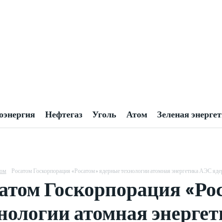
оэнергия
Нефтегаз
Уголь
Атом
Зеленая энерге
ом
Росатом Госкорпорация «Росатом» ядерные технологии атомная энергетика АЭС яде
атом Госкорпорация «Ро
нологии атомная энерге