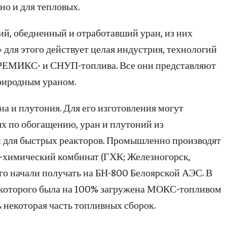
но и для тепловых.
ий, обедненный и отработавший уран, из них
 для этого действует целая индустрия, технологий
 РЕМИКС- и СНУП-топлива. Все они представляют
риродным ураном.
на и плутония. Для его изготовления могут
ях по обогащению, уран и плутоний из
 и для быстрых реакторов. Промышленно производят
о-химический комбинат (ГХК; Железногорск,
го начали получать на БН-800 Белоярской АЭС. В
а которого была на 100% загружена МОКС-топливом
 некоторая часть топливных сборок.