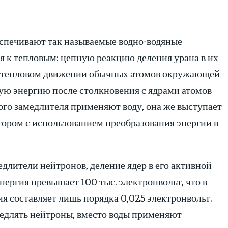
печивают так называемые водно-водяные
я к тепловым: цепную реакцию деления урана в их
ри тепловом движении обычных атомов окружающей
кую энергию после столкновения с ядрами атомов
ого замедлителя применяют воду, она же выступает
тором с использованием преобразования энергии в
едлители нейтронов, деление ядер в его активной
ергия превышает 100 тыс. электронвольт, что в
ия составляет лишь порядка 0,025 электронвольт.
медлять нейтроны, вместо воды применяют