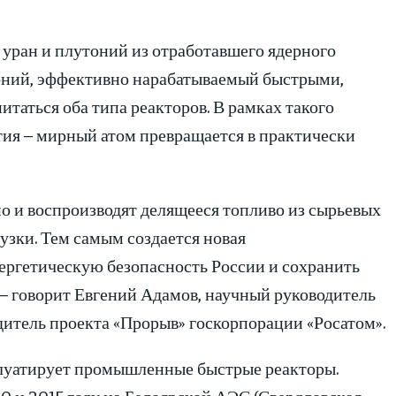
о уран и плутоний из отработавшего ядерного
тоний, эффективно нарабатываемый быстрыми,
итаться оба типа реакторов. В рамках такого
тия – мирный атом превращается в практически
но и воспроизводят делящееся топливо из сырьевых
узки. Тем самым создается новая
ергетическую безопасность России и сохранить
 – говорит Евгений Адамов, научный руководитель
итель проекта «Прорыв» госкорпорации «Росатом».
сплуатирует промышленные быстрые реакторы.
0 и 2015 году на Белоярской АЭС (Свердловская