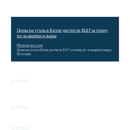
Цены на уголь в Китае достигли $127 за тонну
из-за аварии и жары
Minenergo.com
Цены на уголь в Китае достигли $127 за тонну из-за аварии и жары
Источник
Эффективное обучение: партнеры «Сетевой компании»
удваивают выпуск продукции и снижают потери
05.08.2026
ТЕХНИЧЕСКОЕ ОБСЛУЖИВАНИЕ КОНВЕРТОРНЫХ
ПОДСТАНЦИЙ ПРОЕКТА «CASA-1000» ОБЕСПЕЧЕНО
ДО 2028 ГОДА
03.08.2026
«Роснефть» вносит вклад в изучение и сохранение
популяции дикого северного оленя в России
03.08.2026