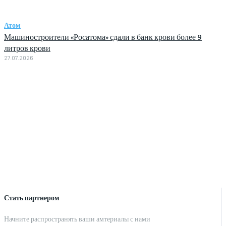
Атом
Машиностроители «Росатома» сдали в банк крови более 9
литров крови
27.07.2026
Стать партнером
Начните распространять ваши амтериалы с нами