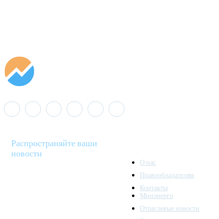
Распространяйте ваши
новости
О нас
Правообладателям
Minenergo News - ваш
Контакты
надежный источник
Минэнерго
последних новостей и
Отраслевые новости
аналитики о развитии