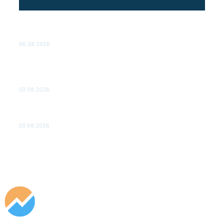
Эффективное обучение: партнеры «Сетевой компании»
удваивают выпуск продукции и снижают потери
05.08.2026
ТЕХНИЧЕСКОЕ ОБСЛУЖИВАНИЕ КОНВЕРТОРНЫХ
ПОДСТАНЦИЙ ПРОЕКТА «CASA-1000» ОБЕСПЕЧЕНО
ДО 2028 ГОДА
03.08.2026
«Роснефть» вносит вклад в изучение и сохранение
популяции дикого северного оленя в России
03.08.2026