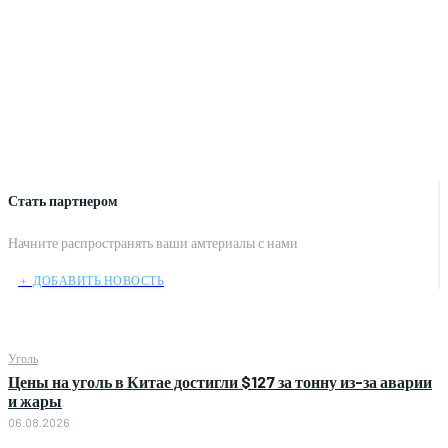
Стать партнером
Начните распространять ваши амтериалы с нами
﹢ ДОБАВИТЬ НОВОСТЬ
Уголь
Цены на уголь в Китае достигли $127 за тонну из-за аварии
и жары
06.08.2026