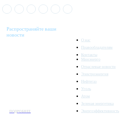
Распространяйте ваши
новости
О нас
Правообладателям
Minenergo News - ваш
Контакты
надежный источник
Минэнерго
последних новостей и
Отраслевые новости
аналитики о развитии
Электроэнергия
топливно-энергетического
комплекса. Мы также
Нефтегаз
предлагаем широкое
Уголь
распространение новостей
Атом
организациям энергетики.
Зеленая энергетика
Энергоэффективность
ПОДРОБНЕЕ