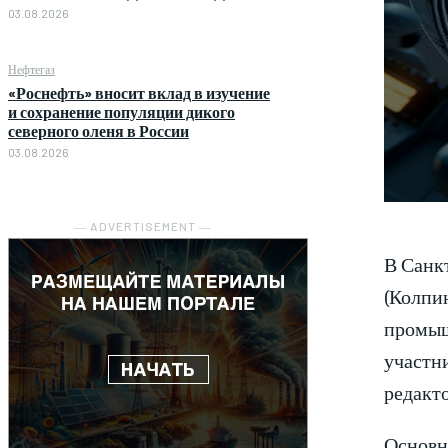
03.08.2026
Нефтегаз
«Роснефть» вносит вклад в изучение
и сохранение популяции дикого
северного оленя в России
03.08.2026
― ADVERTISEMENT ―
В Санк
(Колпи
промыш
участн
редакт
Основн