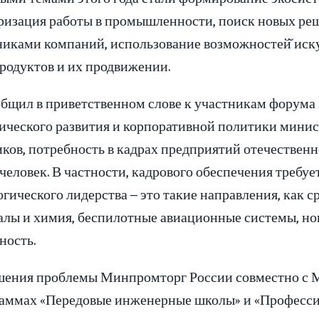
ризация работы в промышленности, поиск новых ре
никами компаний, использование возможностей̆ иску
родуктов и их продвижении.
общил в приветственном слове к участникам форума
гического развития и корпоративной политики мини
ков, потребность в кадрах предприятий отечественн
 человек. В частности, кадрового обеспечения треб
гического лидерства – это такие направления, как с
алы и химия, беспилотные авиационные системы, но
ность.
шения проблемы Минпромторг России совместно с 
раммах «Передовые инженерные школы» и «Професси