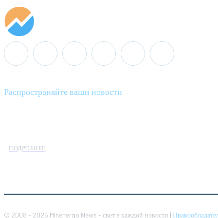
Распространяйте ваши новости
Minenergo News - ваш надежный источник последних новостей 
предлагаем широкое распространение новостей организациям э
ПОДРОБНЕЕ
© 2008 - 2026 Minenergo News - свет в каждой новости |
Правообладате