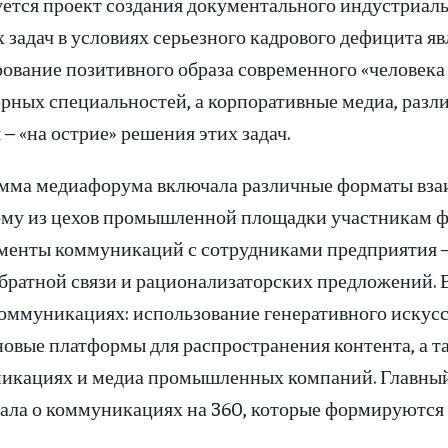
уется проект создания документального индустриаль
 задач в условиях серьезного кадрового дефицита 
ование позитивного образа современного «человека 
рных специальностей, а корпоративные медиа, раз
 – «на острие» решения этих задач.
мма медиафорума включала различные форматы взаи
ому из цехов промышленной площадки участникам 
менты коммуникаций с сотрудниками предприятия –
братной связи и рационализаторских предложений. В
оммуникациях: использование генеративного искусс
 новые платформы для распространения контента, а 
икациях и медиа промышленных компаний. Главный 
ала о коммуникациях на 360, которые формируются в