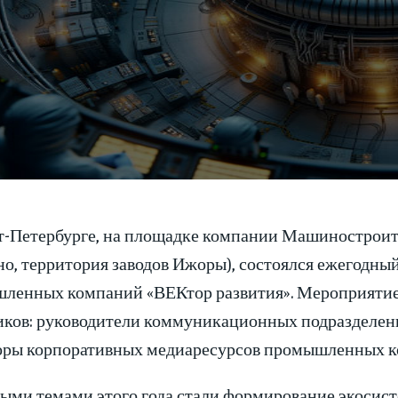
т-Петербурге, на площадке компании Машиностроит
но, территория заводов Ижоры), состоялся ежегод
ленных компаний «ВЕКтор развития». Мероприятие пр
иков: руководители коммуникационных подразделении
оры корпоративных медиаресурсов промышленных ко
ыми темами этого года стали формирование экосис