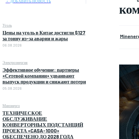
﹢ ДОБАВИТЬ НОВОСТЬ
ко
Уголь
Цены на уголь в Китае достигли $127
Minener
за тонну из-за аварии и жары
06.08.2026
Электроэнергия
Эффективное обучение: партнеры
«Сетевой компании» удваивают
выпуск продукции и снижают потери
05.08.2026
Минэнерго
ТЕХНИЧЕСКОЕ
ОБСЛУЖИВАНИЕ
КОНВЕРТОРНЫХ ПОДСТАНЦИЙ
ПРОЕКТА «CASA-1000»
ОБЕСПЕЧЕНО ДО 2028 ГОДА