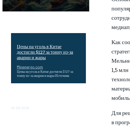
популя
сотруд
медиап
Как со
Цены на уголь в Китае
страте
достигли $127 за тонну из-за
аварии и жары
Мельни
Minenergo.com
1,5 млн
Цены на уголь в Китае достигли $127 за
тонну из-за аварии и жары Источник
техноло
матери
Эффективное обучение: партнеры
мобиль
«Сетевой компании» удваивают выпуск
продукции и снижают потери
05.08.2026
Для ре
ТЕХНИЧЕСКОЕ ОБСЛУЖИВАНИЕ
в прог
КОНВЕРТОРНЫХ ПОДСТАНЦИЙ
ПРОЕКТА «CASA-1000»