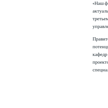
«Наш ф
актуаль
третьем
управл
Правит
потенци
кафедр
проект
специа