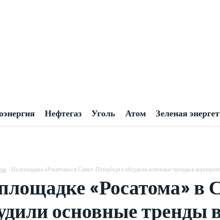
оэнергия
Нефтегаз
Уголь
Атом
Зеленая энерге
ом
На площадке «Росатома» в Санкт-Петербурге обсудили основные тренды в корпорат
площадке «Росатома» в 
удили основные тренды 