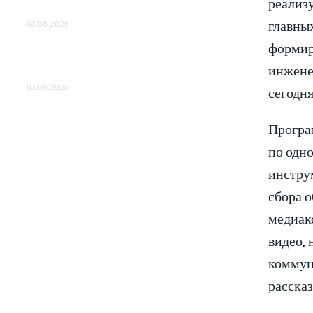
реализ
ОБЕСПЕЧЕНО ДО 2028 ГОДА
главных
03.08.2026
формир
«Роснефть» вносит вклад в изучение и
сохранение популяции дикого северного
инжене
оленя в России
03.08.2026
сегодня
Програ
по одн
инстру
сбора о
медиак
видео,
коммун
рассказ