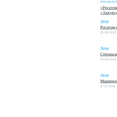
ПРЕДЫДУЩ
«Росатом
«Аккую»
Атом
Росатом 
03.08.2026
Атом
Специали
03.08.2026
Атом
Машиност
27.07.2026