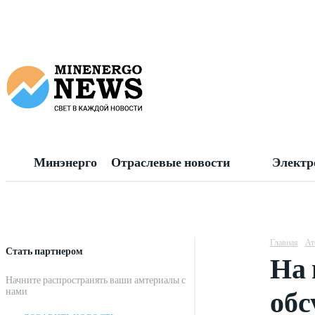
Минэнерго
Отраслевые новости
Электр
Главная
Ат
Стать партнером
На 
Начните распространять ваши амтериалы с
обс
нами