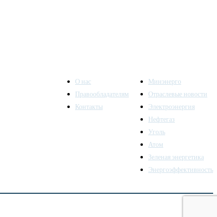
О нас
Минэнерго
Правообладателям
Отраслевые новости
Контакты
Электроэнергия
ы также
Нефтегаз
Уголь
Атом
Зеленая энергетика
Энергоэффективность