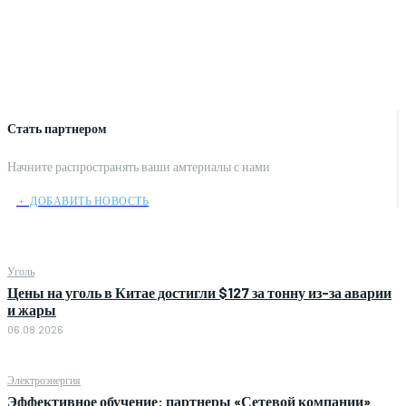
Стать партнером
Начните распространять ваши амтериалы с нами
﹢ ДОБАВИТЬ НОВОСТЬ
Уголь
Цены на уголь в Китае достигли $127 за тонну из-за аварии
и жары
06.08.2026
Электроэнергия
Эффективное обучение: партнеры «Сетевой компании»