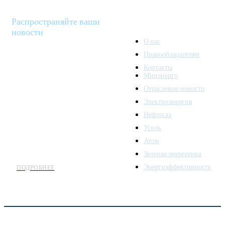
Распространяйте ваши
новости
О нас
Правообладателям
Minenergo News - ваш
Контакты
надежный источник
Минэнерго
последних новостей и
Отраслевые новости
аналитики о развитии
Электроэнергия
топливно-энергетического
комплекса. Мы также
Нефтегаз
предлагаем широкое
Уголь
распространение новостей
Атом
организациям энергетики.
Зеленая энергетика
Энергоэффективность
ПОДРОБНЕЕ