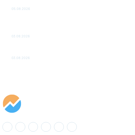
удваивают выпуск продукции и снижают потери
05.08.2026
ТЕХНИЧЕСКОЕ ОБСЛУЖИВАНИЕ КОНВЕРТОРНЫХ
ПОДСТАНЦИЙ ПРОЕКТА «CASA-1000» ОБЕСПЕЧЕНО
ДО 2028 ГОДА
03.08.2026
«Роснефть» вносит вклад в изучение и сохранение
популяции дикого северного оленя в России
03.08.2026