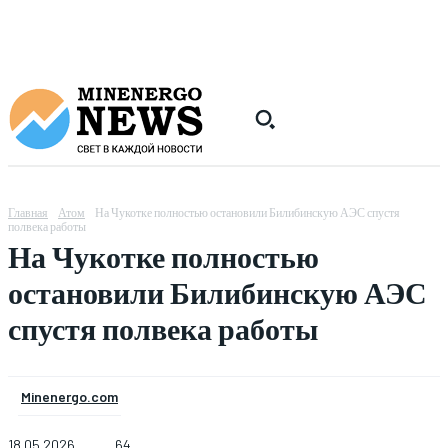
Главная
Атом
На Чукотке полностью остановили Билибинскую АЭС спустя
полвека работы
На Чукотке полностью
остановили Билибинскую АЭС
спустя полвека работы
Minenergo.com
18.05.2026
64