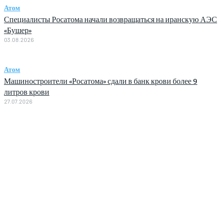
Атом
Специалисты Росатома начали возвращаться на иранскую АЭС
«Бушер»
03.08.2026
Атом
Машиностроители «Росатома» сдали в банк крови более 9
литров крови
27.07.2026