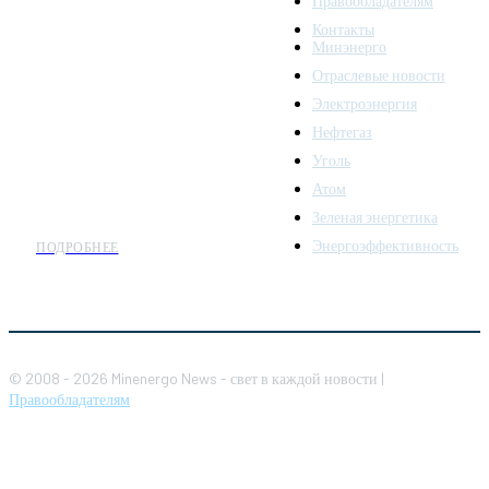
Правообладателям
Minenergo News - ваш
Контакты
надежный источник
Минэнерго
последних новостей и
Отраслевые новости
аналитики о развитии
Электроэнергия
топливно-энергетического
комплекса. Мы также
Нефтегаз
предлагаем широкое
Уголь
распространение новостей
Атом
организациям энергетики.
Зеленая энергетика
Энергоэффективность
ПОДРОБНЕЕ
© 2008 - 2026 Minenergo News - свет в каждой новости |
Правообладателям