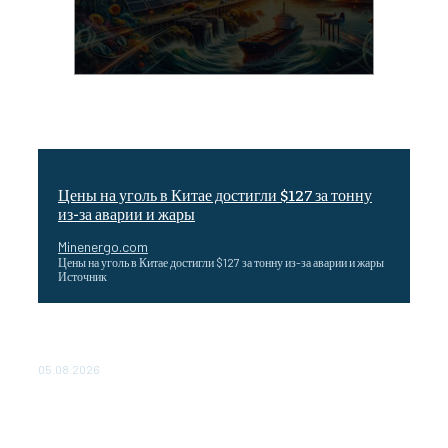
Цены на уголь в Китае достигли $127 за тонну
из-за аварии и жары
Minenergo.com
Цены на уголь в Китае достигли $127 за тонну из-за аварии и жары
Источник
Эффективное обучение: партнеры «Сетевой компании»
удваивают выпуск продукции и снижают потери
05.08.2026
ТЕХНИЧЕСКОЕ ОБСЛУЖИВАНИЕ КОНВЕРТОРНЫХ
ПОДСТАНЦИЙ ПРОЕКТА «CASA-1000» ОБЕСПЕЧЕНО
ДО 2028 ГОДА